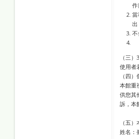
作
當
出
不
（三）
使用者
（四）
本館重
供您其
訴，本
（五）
姓名：