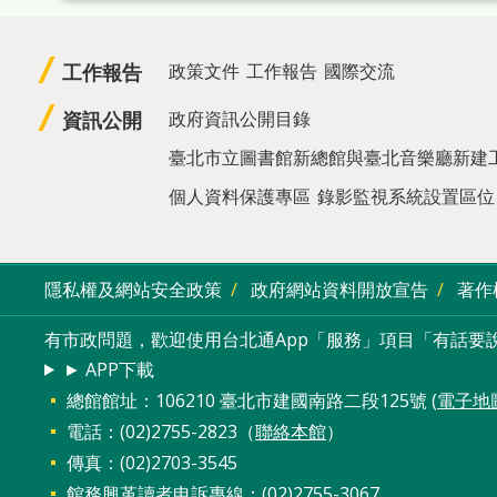
工作報告
政策文件
工作報告
國際交流
資訊公開
政府資訊公開目錄
臺北市立圖書館新總館與臺北音樂廳新建
個人資料保護專區
錄影監視系統設置區位
隱私權及網站安全政策
政府網站資料開放宣告
著作
有市政問題，歡迎使用台北通App「服務」項目「有話要說
► APP下載
總館館址：106210 臺北市建國南路二段125號 (
電子地
電話：(02)2755-2823（
聯絡本館
）
傳真：(02)2703-3545
館務興革讀者申訴專線：(02)2755-3067