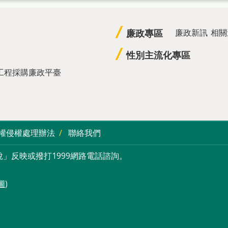
廉政專區
廉政新訊
相關
性別主流化專區
工程採購廉政平臺
權侵權處理辦法
聯絡我們
」反映或撥打1999網路電話諮詢。
圖
)