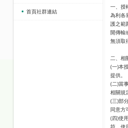
一、授
首頁社群連結
為利各
護之範
開傳輸
無須取
二、相
(一)
提供。
(二)
相關規
(三)
同意方
(四)
符，使