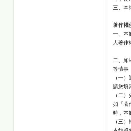
三、本
著作權
一、本
人著作
二、如
等情事
（一）
請您填
（二）
如「著
時，本
（三）
本館將