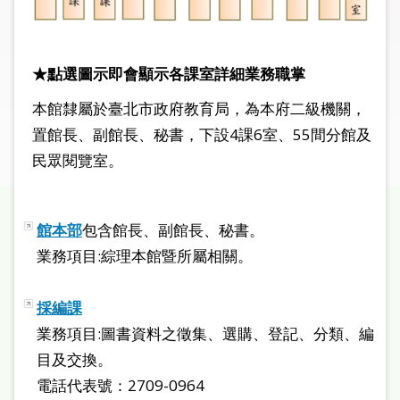
圖
線
★點選圖示即會顯示各課室詳細業務職掌
上
申
本館隸屬於臺北市政府教育局，為本府二級機關，
請
置館長、副館長、秘書，下設4課6室、55間分館及
民眾閱覽室。
常
見
問
答
館本部
包含館長、副館長、秘書。
業務項目:綜理本館暨所屬相關。
加
入
採編課
市
圖
業務項目:圖書資料之徵集、選購、登記、分類、編
目及交換。
網
電話代表號：2709-0964