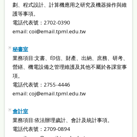
本
劃、程式設計、計算機應用之研究及機器操作與維
語
護等事項。
電話代表號：2702-0390
隱
email: coi@email.tpml.edu.tw
私
權
秘書室
及
業務項目:文書、印信、財產、出納、庶務、研考、
營繕、機電設備之管理維護及其他不屬於各課室事
網
項。
站
電話代表號：2755-4446
安
email: coj@email.tpml.edu.tw
全
政
會計室
策
業務項目:依法辦理歲計、會計及統計事項。
政
電話代表號：2709-0894