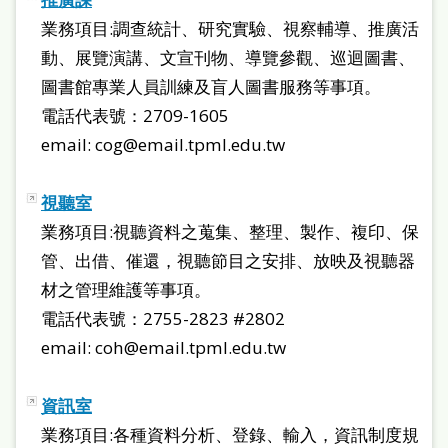
雙
業務項目:調查統計、研究實驗、視察輔導、推廣活
語
動、展覽演講、文宣刊物、導覽參觀、巡迴圖書、
詞
圖書館專業人員訓練及盲人圖書服務等事項。
彙
電話代表號：2709-1605
email: cog@email.tpml.edu.tw
台
北
視聽室
通
業務項目:視聽資料之蒐集、整理、製作、複印、保
陳
管、出借、催還，視聽節目之安排、放映及視聽器
情
材之管理維護等事項。
系
電話代表號：2755-2823 #2802
統
email: coh@email.tpml.edu.tw
English
資訊室
日
業務項目:各種資料分析、登錄、輸入，資訊制度規