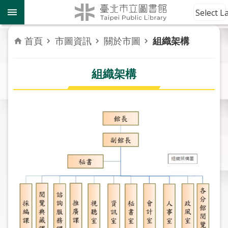
跳到主要內容區塊
到
Select 
館
資
首頁
市圖資訊
關於市圖
組織架構
訊
組織架構
讀
者
服
務
活
動
報
導
關
於
市