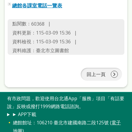
處
總館各課室電話一覽表
理
辦
點閱數：
60368
法
資料更新：
115-03-09 15:36
資料檢視：
115-03-09 15:36
聯
資料維護：
臺北市立圖書館
絡
我
們
回上一頁
有市政問題，歡迎使用台北通App「服務」項目「有話要
說」反映或撥打1999網路電話諮詢。
► APP下載
總館館址：106210 臺北市建國南路二段125號 (
電子
地圖
)