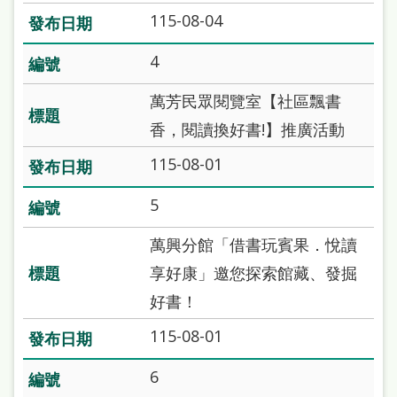
站
115-08-04
導
4
覽
萬芳民眾閱覽室【社區飄書
閱
香，閱讀換好書!】推廣活動
讀
網
115-08-01
兒
5
童
萬興分館「借書玩賓果．悅讀
版
享好康」邀您探索館藏、發掘
常
好書！
見
115-08-01
問
答
6