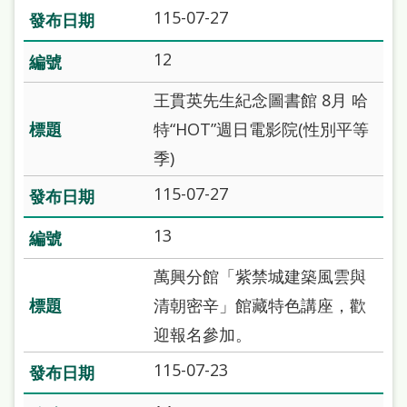
府
115-07-27
網
12
站
資
王貫英先生紀念圖書館 8月 哈
料
特“HOT”週日電影院(性別平等
開
季)
放
115-07-27
宣
13
告
著
萬興分館「紫禁城建築風雲與
作
清朝密辛」館藏特色講座，歡
權
迎報名參加。
侵
115-07-23
權