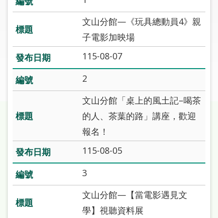
圖
文山分館—《玩具總動員4》親
線
子電影加映場
上
申
115-08-07
請
2
常
文山分館「桌上的風土記–喝茶
見
問
的人、茶葉的路」講座，歡迎
答
報名！
加
115-08-05
入
市
3
圖
文山分館—【當電影遇見文
網
學】視聽資料展