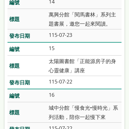
14
處
理
萬興分館「閱馬書林」系列主
辦
題書展，邀您一起來閱讀。
法
115-07-23
聯
15
絡
太陽圖書館「正能源房子的身
我
心靈健康」講座
們
115-07-22
16
城中分館「慢食光•慢時光」系
列活動，陪你一起慢下來
115-07-22