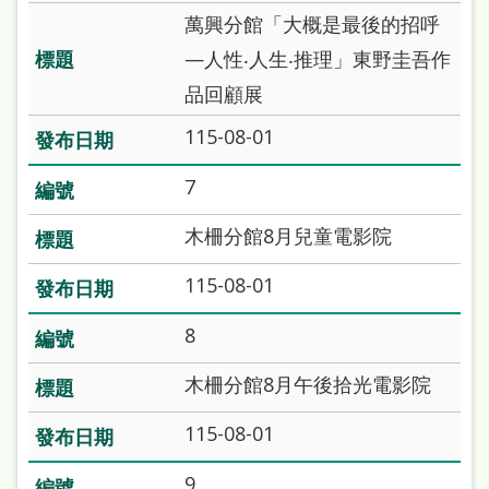
雙
萬興分館「大概是最後的招呼
語
—人性‧人生‧推理」東野圭吾作
詞
品回顧展
彙
115-08-01
台
7
北
通
木柵分館8月兒童電影院
陳
115-08-01
情
8
系
統
木柵分館8月午後拾光電影院
English
115-08-01
日
9