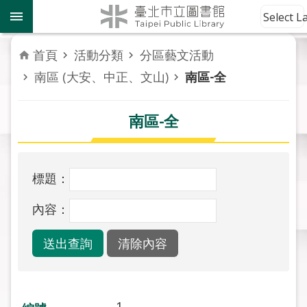
跳到主要內容區塊
到
Select 
館
資
首頁
活動分類
分區藝文活動
訊
南區 (大安、中正、文山)
南區-全
讀
者
南區-全
服
務
標題：
活
動
內容：
報
導
關
於
市
1