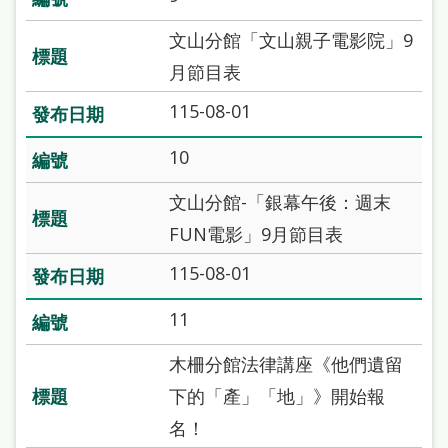
本
文山分館「文山親子電影院」9
語
月節目表
隱
115-08-01
私
權
10
及
文山分館-「銀幕午後：週末
網
FUN電影」9月節目表
站
115-08-01
安
全
11
政
木柵分館法律講座《他們遺留
策
下的「產」「地」》開始報
政
名！