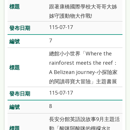
雙
跟著康橋國際學校大哥哥大姊
語
姊守護動物大作戰!
詞
115-07-17
彙
7
台
北
總館小小世界「Where the
通
rainforest meets the reef：
A Belizean journey-小探險家
陳
的閱讀尋寶大冒險」主題書展
情
系
115-07-17
統
8
English
長安分館英語說故事9月主題活
日
動「酸咪阿酸咪的檸檬水It