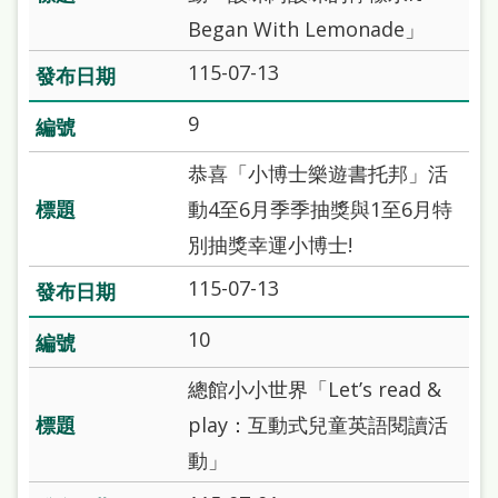
本
Began With Lemonade」
語
115-07-13
隱
9
私
恭喜「小博士樂遊書托邦」活
權
動4至6月季季抽獎與1至6月特
及
別抽獎幸運小博士!
網
站
115-07-13
安
10
全
政
總館小小世界「Let’s read &
策
play：互動式兒童英語閱讀活
動」
政