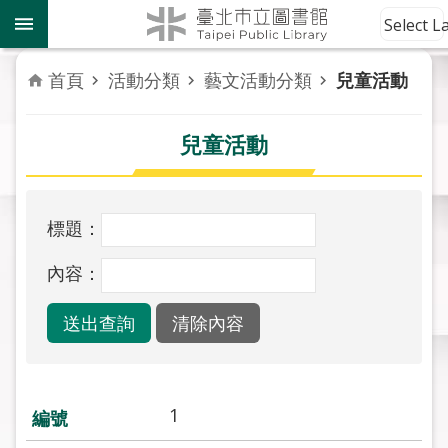
跳到主要內容區塊
到
Select 
館
資
首頁
活動分類
藝文活動分類
兒童活動
訊
兒童活動
讀
者
服
務
標題：
活
內容：
動
報
導
關
於
1
市