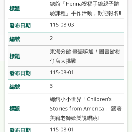
圖
總館「Henna祝福手繪親子體
驗課程」手作活動，歡迎報名!!
線
115-08-03
上
申
2
請
東湖分館 臺語嘛通！圖書館柑
常
仔店大挑戰
見
問
115-08-01
答
3
加
入
總館小小世界「Children’s
市
Stories from America」-跟著
圖
美籍老師歡樂說唱跳!
網
115-08-01