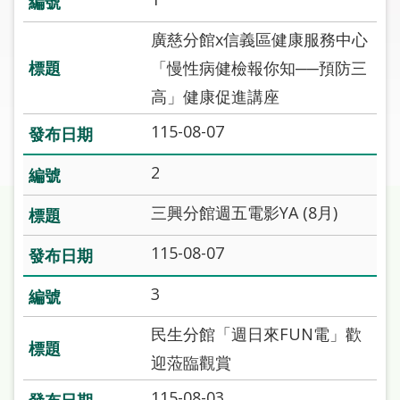
圖
廣慈分館x信義區健康服務中心
線
「慢性病健檢報你知──預防三
上
高」健康促進講座
申
請
115-08-07
常
2
見
問
三興分館週五電影YA (8月)
答
115-08-07
加
入
3
市
圖
民生分館「週日來FUN電」歡
迎蒞臨觀賞
網
115-08-03