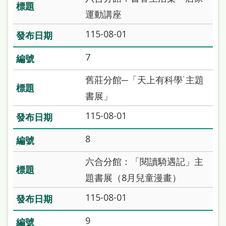
雙
運動講座
語
115-08-01
詞
彙
7
台
舊莊分館─「天上有科學˙主題
北
書展」
通
115-08-01
陳
8
情
系
六合分館：「閱讀騎遇記」主
統
題書展（8月兒童漫畫）
English
115-08-01
日
9