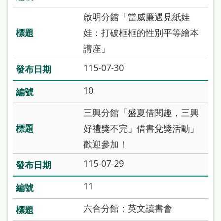
本
啟明分館「當威廉遇見紙娃
語
娃：打破框框的性別平等繪本
隱
講座」
私
115-07-30
權
10
及
網
三興分館「盛夏借閱趣，三興
站
好禮獎不完」借書兌獎活動」
安
歡迎參加！
全
115-07-29
政
11
策
政
六合分館：英文讀書會