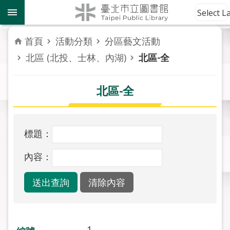
跳到主要內容區塊
到
Select 
館
資
首頁
活動分類
分區藝文活動
訊
北區 (北投、士林、內湖)
北區-全
讀
者
北區-全
服
務
標題：
活
動
內容：
報
導
關
於
市
1