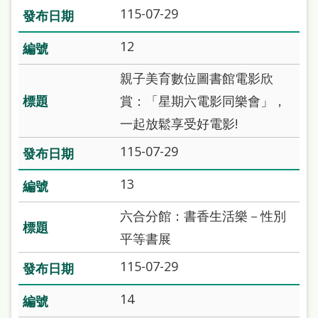
府
115-07-29
網
12
站
資
親子美育數位圖書館電影欣
料
賞：「星期六電影同樂會」，
開
一起放鬆享受好電影!
放
115-07-29
宣
13
告
著
六合分館：書香生活樂－性別
作
平等書展
權
115-07-29
侵
14
權