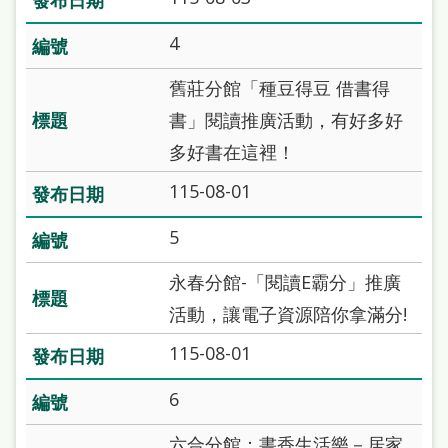
站
4
導
覽
舊莊分館「種豆得豆 借書得
閱
書」閱讀推廣活動，有好多好
讀
多好書在這裡！
網
115-08-01
兒
5
童
永春分館-「閱讀E霸分」推廣
版
活動，讓電子資源陪你拿滿分!
常
115-08-01
見
問
6
答
六合分館：書香生活樂－居家