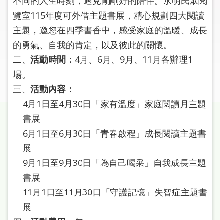
不同的人生時刻，遇見剛剛好的陪伴。永明民眾閱
圖
覽室115年度可外借主題書展，精心規劃四大閱讀
主題，邀您在四季書香中，感受家庭的溫暖、成長
線
上
的勇氣、自我的肯定，以及彼此的關懷。
申
二、
活動時間：
4月、6月、9月、11月各辦理1
請
場。
三、
活動內容：
常
見
4月1日至4月30日「家有溫度」家庭閱讀月主題
問
書展
答
6月1日至6月30日「青春啟程」成長閱讀主題書
展
加
入
9月1日至9月30日「為自己喝采」自我成長主題
市
書展
圖
11月1日至11月30日「守護記憶」失智症主題書
展
網