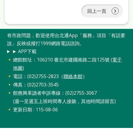
雙
回上一頁
語
詞
彙
有市政問題，歡迎使用台北通App「服務」項目「有話要
說」反映或撥打1999網路電話諮詢。
台
► APP下載
北
總館館址：106210 臺北市建國南路二段125號 (
電子
通
地圖
)
陳
電話：(02)2755-2823（
聯絡本館
）
情
傳真：(02)2703-3545
館務興革讀者申訴專線：(02)2755-3067
系
(週一至週五上班時間專人接聽，其他時間請留言)
統
更新日期
115-08-06
English
日