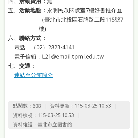
四、
活動費用：
無
站
五、
活動地點：
永明民眾閱覽室7樓好書推介區
導
（臺北市北投區石牌路二段115號7
覽
樓)
閱
六、
聯絡方式：
讀
電話：（02）2823-4141
網
電子信箱：L21@email.tpml.edu.tw
七、
交通：
兒
連結至分館簡介
童
版
常
點閱數：
資料更新：115-03-25 10:53
608
見
資料檢視：115-03-25 10:53
問
資料維護：臺北市立圖書館
答