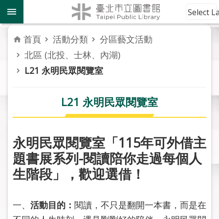
跳到主要內容區塊
到
Select 
館
資
首頁
活動分類
分區藝文活動
訊
北區 (北投、士林、內湖)
L21 永明民眾閱覽室
讀
者
服
L21 永明民眾閱覽室
務
活
永明民眾閱覽室「115年可外借主
動
報
題書展系列-閱讀陪你走過每個人
導
生階段」，歡迎選借！
關
於
一、
活動目的：
閱讀，不只是翻開一本書，而是在
市