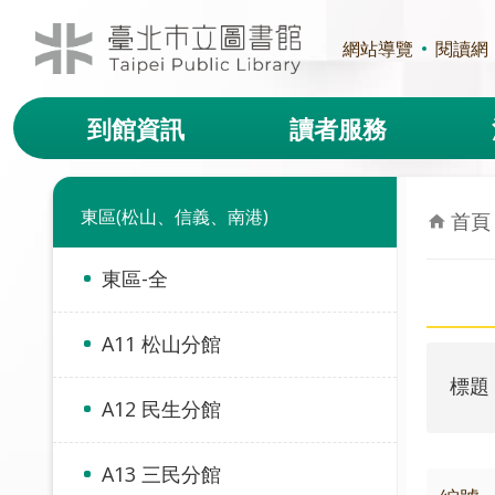
跳到主要內容區塊
網站導覽
閱讀網
到館資訊
讀者服務
東區(松山、信義、南港)
首頁
東區-全
A11 松山分館
標題
A12 民生分館
A13 三民分館