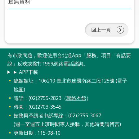
查無資料
圖
線
上
回上一頁
申
請
有市政問題，歡迎使用台北通App「服務」項目「有話要
常
說」反映或撥打1999網路電話諮詢。
見
問
► APP下載
答
總館館址：106210 臺北市建國南路二段125號 (
電子
地圖
)
加
電話：(02)2755-2823（
聯絡本館
）
入
傳真：(02)2703-3545
市
館務興革讀者申訴專線：(02)2755-3067
圖
(週一至週五上班時間專人接聽，其他時間請留言)
網
更新日期
115-08-10