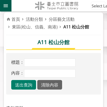
跳到主要內容區塊
到
Select 
館
資
首頁
活動分類
分區藝文活動
訊
東區(松山、信義、南港)
A11 松山分館
讀
者
A11 松山分館
服
務
標題：
活
動
內容：
報
導
關
於
市