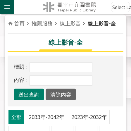
跳到主要內容區塊
到
Select 
館
資
首頁
推薦服務
線上影音
線上影音-全
訊
線上影音-全
讀
者
服
務
標題：
活
內容：
動
報
導
關
全部
2033年-2042年
2023年-2032年
於
市