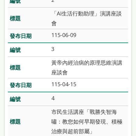
站
「AI生活行動助理」演講座談
導
會
覽
115-06-09
閱
讀
3
網
黃帝內經治病的原理思維演講
兒
座談會
童
115-04-15
版
4
常
見
市民生活講座「戰勝失智海
問
嘯：教您如何早期發現、積極
答
治療與超前部屬」