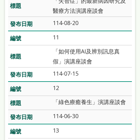
「失智症」的最新病因研究及
府
醫療方法演講座談會
網
站
114-08-20
資
11
料
「如何使用AI及辨別訊息真
開
假」演講座談會
放
宣
114-07-15
告
12
著
「綠色療癒養生」演講座談會
作
權
114-06-30
侵
13
權