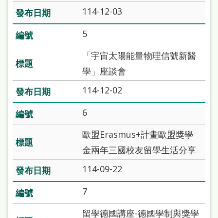
雙
114-12-03
語
5
詞
彙
「宇宙太陽能量物理信號新醫
學」座談會
台
北
114-12-02
通
6
陳
歐盟Erasmus+計畫歐盟獎學
情
金兩年三國校友留學生活分享
系
114-09-22
統
English
7
日
留學德國講座-德國學制與獎學