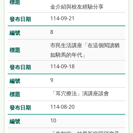
本
金介紹與校友經驗分享
語
114-09-21
隱
8
私
市民生活講座「在這個閱讀猶
權
如騎馬的年代」
及
網
114-09-18
站
9
安
「耳穴療法」演講座談會
全
政
114-08-20
策
10
政