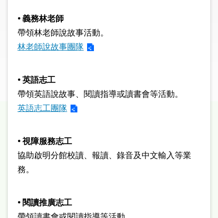
圖
• 義務林老師
線
帶領林老師說故事活動。
上
林老師說故事團隊
申
請
• 英語志工
常
帶領英語說故事、閱讀指導或讀書會等活動。
見
英語志工團隊
問
答
• 視障服務志工
加
協助啟明分館校讀、報讀、錄音及中文輸入等業
入
務。
市
圖
• 閱讀推廣志工
網
帶領讀書會或閱讀指導等活動。