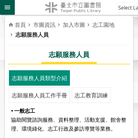
跳到主要內容區塊
到
Select 
館
資
首頁
市圖資訊
加入市圖
志工園地
訊
志願服務人員
讀
者
志願服務人員
服
務
志願服務人員類型介紹
活
動
志願服務人員工作手冊
志工教育訓練
報
導
• 一般志工
關
協助閱覽諮詢服務、資料整理、活動支援、館舍整
於
理、環境綠化、志工行政及參訪導覽等業務。
市