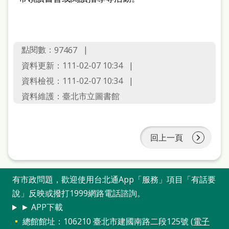
站
導
覽
點閱數：
97467
閱
資料更新：
111-02-07 10:34
讀
資料檢視：
111-02-07 10:34
網
資料維護：
臺北市立圖書館
兒
童
回上一頁
版
常
有市政問題，歡迎使用台北通App「服務」項目「有話要
見
說」反映或撥打1999網路電話諮詢。
問
► APP下載
答
總館館址：106210 臺北市建國南路二段125號 (
電子