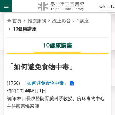
跳到主要內容區塊
到
Select 
館
資
首頁
推薦服務
線上影音
2講座
訊
10健康講座
讀
者
10健康講座
服
務
「如何避免食物中毒」
活
動
報
(1756)
「如何避免食物中毒」
導
時間:2024年6月1日
講師:林口長庚醫院腎臟科系教授、臨床毒物中心
關
於
主任顏宗海醫師
市