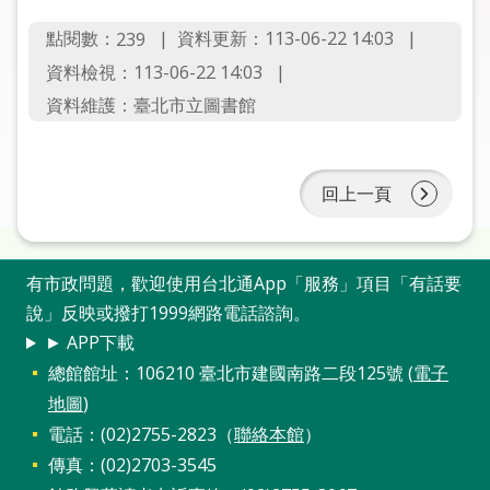
圖
點閱數：
資料更新：113-06-22 14:03
239
線
資料檢視：113-06-22 14:03
上
資料維護：臺北市立圖書館
申
請
回上一頁
常
見
問
答
有市政問題，歡迎使用台北通App「服務」項目「有話要
說」反映或撥打1999網路電話諮詢。
加
► APP下載
入
總館館址：106210 臺北市建國南路二段125號 (
電子
市
地圖
)
圖
電話：(02)2755-2823（
聯絡本館
）
傳真：(02)2703-3545
網