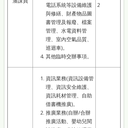
潘課員
站
電話系統等設備維護
2
導
與修繕、財產物品圖
覽
書管理及報廢、檔案
管理、水電資料管
閱
理、室內空氣品質、
讀
巡迴車)。
網
其他臨時交辦事項。
兒
童
資訊業務(資訊設備管
版
理、資訊安全維護、
常
資訊耗材管理、自助
見
借書機推廣)。
問
推廣業務(自辦/合辦
答
推廣活動、嬰幼兒閱