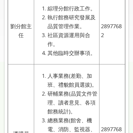
圖
綜理分館行政工作。
執行館務研究發展及
線
上
劉分館主
品質管理作業。
2897768
申
任
社區資源運用與合
2
請
作。
其他臨時交辦事項。
常
見
問
答
人事業務(差勤、加
班、禮貌館員選拔)。
加
研輔業務(品質文件管
入
理、讀者意見、各項
市
圖
館務統計)。
總務業務(館舍、機
網
電、消防、監視器、
2897768