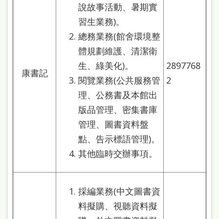
府
說故事活動、暑期實
網
習生業務)。
站
總務業務(館舍環境整
資
體規劃維護、清潔衛
料
生、綠美化)。
2897768
康書記
開
閱覽業務(公共服務管
2
理、公務書及本館出
放
版品管理、密集書庫
宣
管理、圖書資料盤
告
點、告示標語管理)。
著
其他臨時交辦事項。
作
權
採編業務(中文圖書資
侵
料擬購、視聽資料擬
權