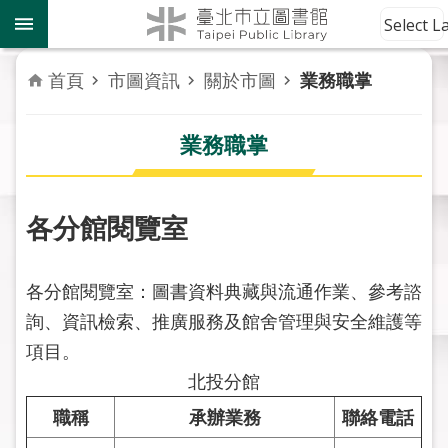
跳到主要內容區塊
到
Select 
館
資
首頁
市圖資訊
關於市圖
業務職掌
訊
業務職掌
讀
者
服
務
各分館閱覽室
活
各分館閱覽室：圖書資料典藏與流通作業、參考諮
動
報
詢、資訊檢索、推廣服務及館舍管理與安全維護等
導
項目。
北投分館
關
於
職稱
承辦業務
聯絡電話
市