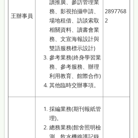
讀推廣、參訪管理業
雙
務、影視拍攝申請、
2897768
語
王辦事員
場地租借、訪談索取
2
詞
相關資料、讀書會業
彙
務、文宣海報設計與
台
雙語服務標示設計)
北
參考業務(終身學習業
通
務、參考服務、辦理
利用教育、館際合作)
陳
其他臨時交辦事項。
情
系
統
採編業務(期刊報紙管
理)。
English
總務業務(館舍照明檢
日
測、飲水機維護記錄