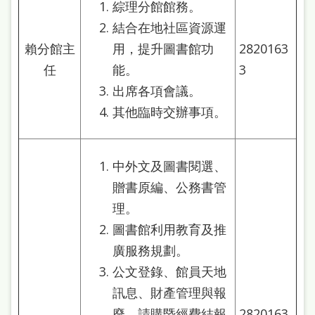
綜理分館館務。
結合在地社區資源運
賴分館主
用，提升圖書館功
2820163
任
能。
3
出席各項會議。
其他臨時交辦事項。
中外文及圖書閱選、
贈書原編、公務書管
理。
圖書館利用教育及推
廣服務規劃。
公文登錄、館員天地
訊息、財產管理與報
廢、請購暨經費結報
2820163