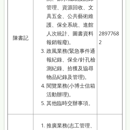
本
管理、資源回收、文
語
具五金、公共藝術維
護、保全系統、進館
隱
人次統計、圖書資料
2897768
私
陳書記
報銷報廢)。
2
權
政風業務(緊急事件通
及
報紀錄、保全/針孔檢
網
測紀錄、拾獲及協尋
站
物品紀錄及管理)。
安
閱覽業務(小博士信箱
全
活動辦理)。
政
其他臨時交辦事項。
策
政
推廣業務(志工管理、