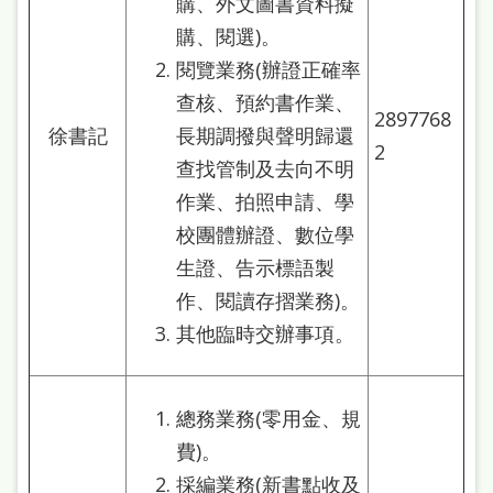
購、外文圖書資料擬
處
購、閱選)。
理
閱覽業務(辦證正確率
辦
查核、預約書作業、
法
2897768
徐書記
長期調撥與聲明歸還
2
聯
查找管制及去向不明
絡
作業、拍照申請、學
我
校團體辦證、數位學
生證、告示標語製
們
作、閱讀存摺業務)。
其他臨時交辦事項。
總務業務(零用金、規
費)。
採編業務(新書點收及