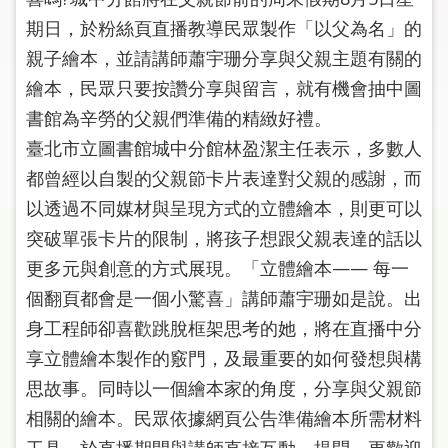
圖
期日，於粉絲頁直播教導民眾製作「以父為名」的
親子繪本，並請講師蕭宇珊分享與父親主題有關的
線
上
繪本，民眾只要按讚分享與留言，就有機會抽中圖
申
書館為辛勞的父親們準備的精緻好禮。
請
臺北市立圖書館城中分館林盈潔主任表示，多數人
都曾經以自製的父親節卡片表達對父親的感謝，而
常
見
以透過不同媒材與呈現方式的立體繪本，則更可以
問
突破單張卡片的限制，將孩子想跟父親表達的話以
答
更多元與創意的方式展現。「立體繪本—— 每一
個翻頁都會是一個小驚喜」講師蕭宇珊如是說。出
加
入
身工程師卻喜歡跳脫框架思考的她，將在直播中分
市
享立體繪本製作的竅門，及最重要的如何發想與構
圖
思故事。同時以一個繪本家的角度，分享與父親節
相關的繪本。民眾依據網頁公告準備繪本所需材料
網
工具，於直播期間與講師直接互動、提問，更歡迎