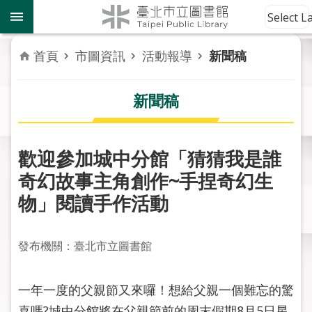
跳到主要內容區塊
到
Select 
館
資
首頁
市圖資訊
活動報導
新聞稿
訊
新聞稿
讀
者
服
務
歡迎參加城中分館「猜猜我是誰
奇幻故事主角創作~手捏奇幻生
活
物」閱讀手作活動
動
報
導
發布機關：臺北市立圖書館
關
於
一年一度的父親節又來囉！想給父親一個難忘的驚
市
喜嗎?城中分館將在父親節前的周末假期8月5日星