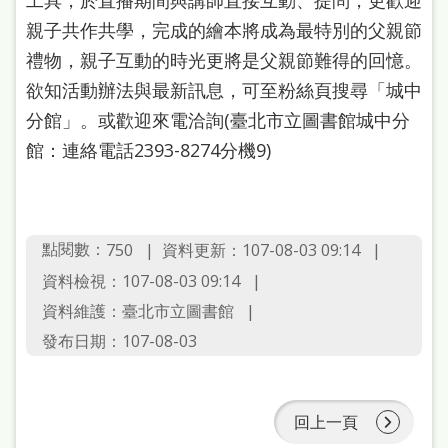
站
親子共作共學，完成的繪本將成為最特別的父親節
導
禮物，親子互動的時光更將是父親節難得的回憶。
覽
欲知活動辦法與最新訊息，可至粉絲頁搜尋「城中
閱
分館」。或歡迎來電洽詢(臺北市立圖書館城中分
讀
館：連絡電話2393-8274分機9)
網
兒
點閱數：
資料更新：107-08-03 09:14
750
童
資料檢視：107-08-03 09:14
版
資料維護：臺北市立圖書館
常
發布日期：107-08-03
見
問
答
回上一頁