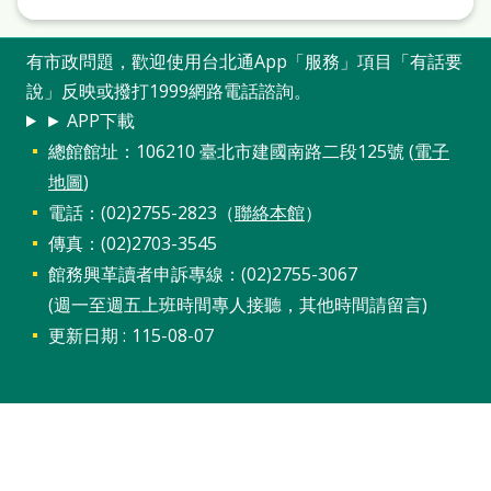
雙
語
有市政問題，歡迎使用台北通App「服務」項目「有話要
詞
說」反映或撥打1999網路電話諮詢。
彙
► APP下載
總館館址：106210 臺北市建國南路二段125號 (
電子
台
地圖
)
北
電話：(02)2755-2823（
聯絡本館
）
通
傳真：(02)2703-3545
館務興革讀者申訴專線：(02)2755-3067
陳
(週一至週五上班時間專人接聽，其他時間請留言)
情
更新日期
115-08-07
系
統
English
日