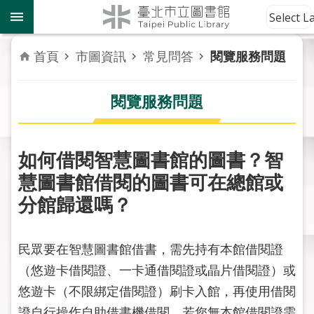
跳到主要內容區塊
到
Select 
館
資
首頁
市圖資訊
常見問答
閱覽服務問題
訊
閱覽服務問題
讀
者
服
務
如何借閱智慧圖書館的圖書？智
慧圖書館借閱的圖書可在總館或
活
分館歸還嗎？
動
報
導
民眾要在智慧圖書館借書，需先持有本館借閱證
（悠遊卡借閱證、一卡通借閱證或晶片借閱證）或
關
於
悠遊卡（不限綁定借閱證）刷卡入館，再使用借閱
市
證自行操作自助借書機借閱。若您無本館借閱證需