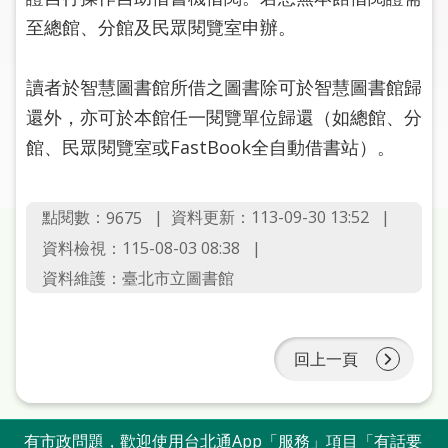
圖
至總館、分館及民眾閱覽室申辦。
線
上
讀者於智慧圖書館所借之圖書除可於智慧圖書館歸
申
還外，亦可於本館任一閱覽單位歸還（如總館、分
請
館、民眾閱覽室或FastBook全自動借書站）。
常
見
點閱數：
資料更新：113-09-30 13:52
9675
問
資料檢視：115-08-03 08:38
答
資料維護：臺北市立圖書館
加
入
市
回上一頁
圖
網
有市政問題，歡迎使用台北通App「服務」項目「有話要