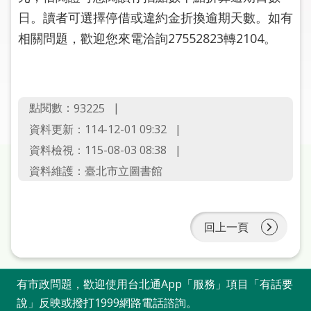
圖
日。讀者可選擇停借或違約金折換逾期天數。如有
相關問題，歡迎您來電洽詢27552823轉2104。
線
上
申
請
點閱數：
93225
常
資料更新：114-12-01 09:32
見
資料檢視：115-08-03 08:38
問
資料維護：臺北市立圖書館
答
加
入
回上一頁
市
圖
有市政問題，歡迎使用台北通App「服務」項目「有話要
網
說」反映或撥打1999網路電話諮詢。