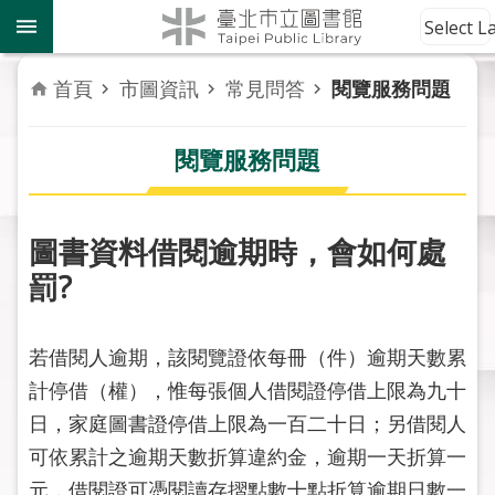
跳到主要內容區塊
到
Select 
館
資
首頁
市圖資訊
常見問答
閱覽服務問題
訊
閱覽服務問題
讀
者
服
務
圖書資料借閱逾期時，會如何處
罰?
活
動
報
若借閱人逾期，該閱覽證依每冊（件）逾期天數累
導
計停借（權），惟每張個人借閱證停借上限為九十
日，家庭圖書證停借上限為一百二十日；另借閱人
關
於
可依累計之逾期天數折算違約金，逾期一天折算一
市
元，借閱證可憑閱讀存摺點數十點折算逾期日數一