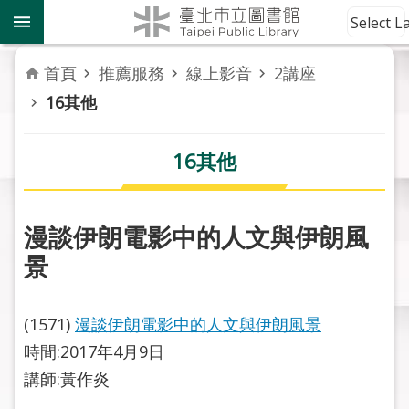
跳到主要內容區塊
到
Select 
館
資
首頁
推薦服務
線上影音
2講座
訊
16其他
讀
者
16其他
服
務
漫談伊朗電影中的人文與伊朗風
活
景
動
報
導
(1571)
漫談伊朗電影中的人文與伊朗風景
時間:2017年4月9日
關
於
講師:黃作炎
市