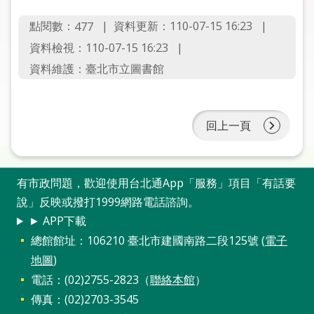
圖
點閱數：
資料更新：110-07-15 16:23
477
線
資料檢視：110-07-15 16:23
上
資料維護：臺北市立圖書館
申
請
回上一頁
常
見
問
答
有市政問題，歡迎使用台北通App「服務」項目「有話要
說」反映或撥打1999網路電話諮詢。
加
► APP下載
入
總館館址：106210 臺北市建國南路二段125號 (
電子
市
地圖
)
圖
電話：(02)2755-2823（
聯絡本館
）
網
傳真：(02)2703-3545