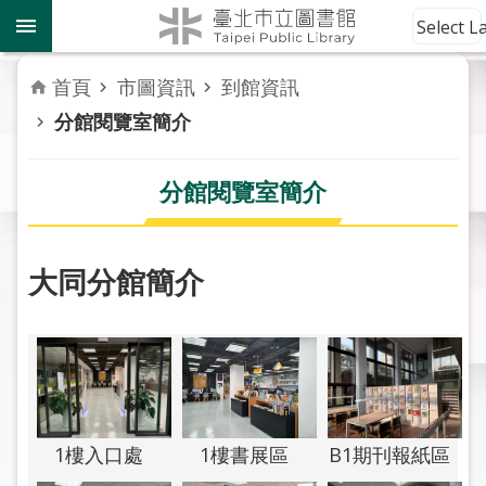
跳到主要內容區塊
到
Select 
館
資
首頁
市圖資訊
到館資訊
訊
分館閱覽室簡介
讀
者
分館閱覽室簡介
服
務
大同分館簡介
活
動
報
導
關
於
1樓書展區
1樓入口處
B1期刊報紙區
市