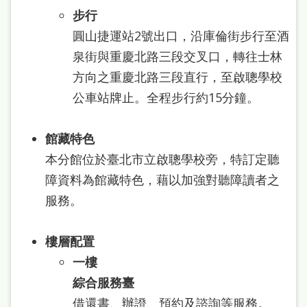
雙
步行
語
圓山捷運站2號出口，沿庫倫街步行至酒
詞
泉街與重慶北路三段交叉口，轉往士林
彙
方向之重慶北路三段直行，至啟聰學校
公車站牌止。全程步行約15分鐘。
台
北
館藏特色
通
本分館位於臺北市立啟聰學校旁，特訂定聽
陳
障資料為館藏特色，藉以加強對聽障讀者之
情
服務。
系
統
樓層配置
一樓
English
綜合服務臺
日
借還書、辦證、預約及諮詢等服務。