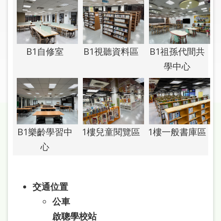
圖
線
上
B1自修室
B1視聽資料區
B1祖孫代間共
申
請
學中心
常
見
問
答
B1樂齡學習中
1樓兒童閱覽區
1樓一般書庫區
心
加
入
市
圖
交通位置
公車
網
啟聰學校站