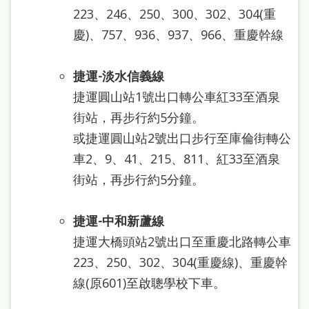
站
223、246、250、300、302、304(重
導
慶)、757、936、937、966、重慶幹線
覽
捷運-淡水信義線
閱
捷運圓山站1號出口轉公車紅33至酒泉
讀
街站，再步行約5分鐘。
網
或捷運圓山站2號出口步行至庫倫街轉公
兒
車2、9、41、215、811、紅33至酒泉
童
街站，再步行約5分鐘。
版
捷運-中和新蘆線
常
捷運大橋頭站2號出口至重慶北路轉公車
見
223、250、302、304(重慶線)、重慶幹
問
線(原601)至啟聰學校下車。
答