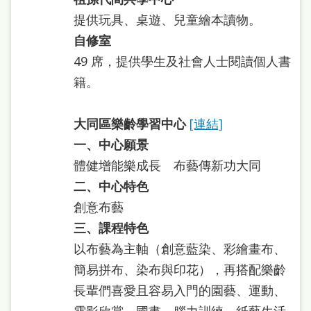
處
提供玩具、桌遊、兒童繪本讀物。
理
自修室
辦
49 席，提供學生及社會人士閱讀個人書
法
籍。
聯
大同區樂齡學習中心
[連結]
絡
一、中心願景
我
體健增能樂成長 布藝傳新功大同
們
二、中心特色
創意布藝
三、課程特色
以布藝為主軸（創意藍染、彩繪畫布、
簡易拼布、染布與印花），再搭配樂齡
長輩們喜愛且容易入門的園藝、運動、
電影欣賞、國畫、腦力訓練、紙藝生活