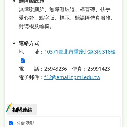
無障礙設施
無障礙廁所、無障礙坡道、導盲磚、扶手、
愛心鈴、點字版、標示、聽語障傳真服務、
對講機及輪椅。
連絡方式
地 址：
10371臺北市重慶北路3段318號
電 話：25943236 傳真：25991423
電子郵件：
f12@email.tpml.edu.tw
相關連結
分館活動