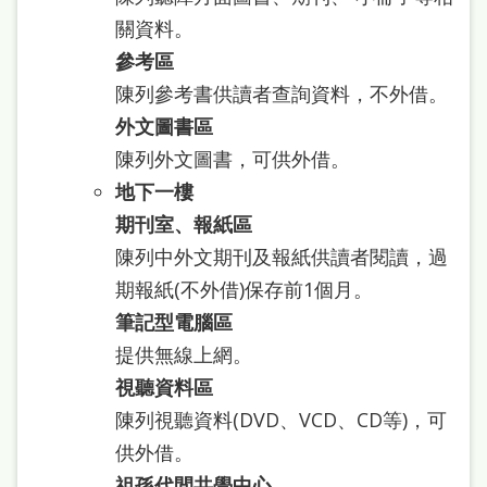
府
關資料。
網
參考區
站
陳列參考書供讀者查詢資料，不外借。
資
外文圖書區
料
陳列外文圖書，可供外借。
開
地下一樓
放
期刊室、報紙區
宣
陳列中外文期刊及報紙供讀者閱讀，過
告
期報紙(不外借)保存前1個月。
筆記型電腦區
著
提供無線上網。
作
視聽資料區
權
陳列視聽資料(DVD、VCD、CD等)，可
侵
供外借。
權
祖孫代間共學中心