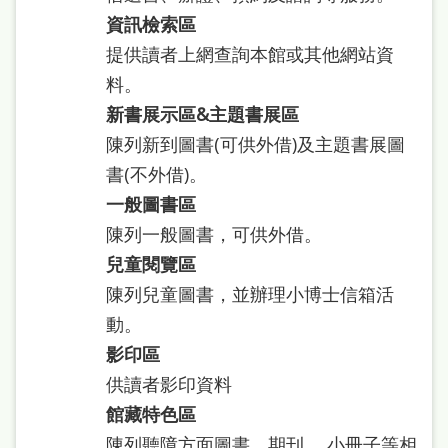
本
資訊檢索區
語
提供讀者上網查詢本館或其他網站資
料。
隱
新書展示區&主題書展區
私
陳列新到圖書(可供外借)及主題書展圖
權
書(不外借)。
及
一般圖書區
網
陳列一般圖書，可供外借。
站
兒童閱覽區
安
陳列兒童圖書，並辦理小博士信箱活
全
動。
政
影印區
策
供讀者影印資料
館藏特色區
政
陳列聽障方面圖書、期刊、 小冊子等相