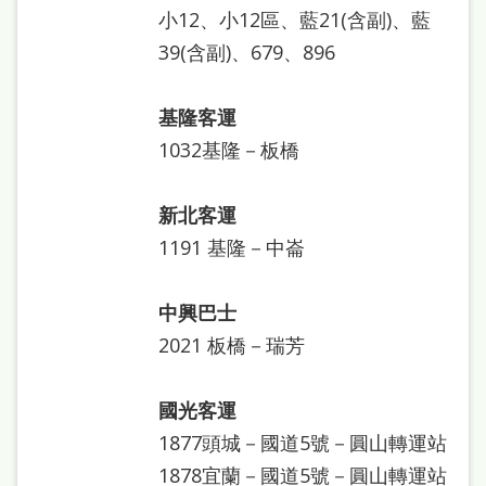
府
小12、小12區、藍21(含副)、藍
網
39(含副)、679、896
站
資
基隆客運
料
1032基隆－板橋
開
放
新北客運
宣
1191 基隆－中崙
告
中興巴士
著
2021 板橋－瑞芳
作
權
國光客運
侵
1877頭城－國道5號－圓山轉運站
權
1878宜蘭－國道5號－圓山轉運站