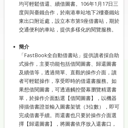
圖
均可輕鬆借還、續借圖書。106年1月17日三
度與與臺鐵合作，於南港車站地下2樓臺鐵站
線
東出口附近處，設立本市第9座借書站，期於
上
交通便利的車站，提供多樣化的閱覽服務。
申
請
簡介
常
「FastBook全自動借書站」提供讀者採自助
見
式操作，主要功能包括借閱圖書、歸還圖書
問
答
及續借等，透過簡單、直觀的操作介面，讀
者可輕鬆操作，享受即時的借還書服務。如
加
果想借閱圖書，可透過觸控螢幕瀏覽精選書
入
單，於操作介面點選【借閱圖書】，以機器
市
圖
掃描借書證並輸入圖書架號（3位數），即可
完成借書手續。而還書也只要於操作介面選
網
擇【歸還圖書】，將圖書依序放入還書口，