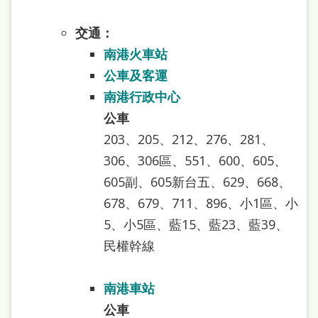
本
語
交通：
南港火車站
隱
公車及客運
私
南港行政中心
權
公車
及
203、205、212、276、281、
網
306、306區、551、600、605、
站
605副、605新台五、629、668、
安
678、679、711、896、小1區、小
全
5、小5區、藍15、藍23、藍39、
民權幹線
政
策
南港車站
政
公車