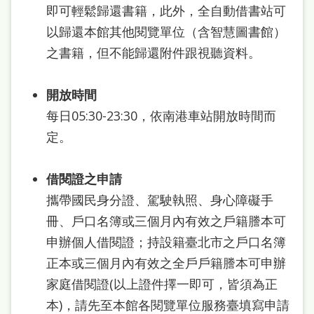
站
即可輕鬆歸還書籍，此外，全自動借書站可
導
以歸還本館其他閱覽單位（含智慧圖書館）
之書籍，但不能歸還附件跟視聽資料。
覽
閱
開放時間
讀
每日05:30-23:30，依南港車站開放時間而
網
定。
兒
童
借閱證之申請
版
攜帶國民身分證、駕駛執照、身心障礙手
冊、戶口名簿或三個月內有效之戶籍謄本可
常
申辦個人借閱證；持設籍臺北市之戶口名簿
見
正本或三個月內有效之全戶戶籍謄本可申辦
問
家庭借閱證(以上證件擇一即可，皆須為正
答
本)，請先至本館各閱覽單位服務臺填寫申請