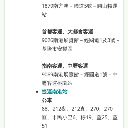
處
1879南方澳－國道5號－圓山轉運
理
站
辦
法
首都客運、大都會客運
9026南港展覽館－經國道1及3號－
聯
基隆市安樂區
絡
我
指南客運、中壢客運
們
9069南港展覽館－經國道1號－中
壢客運桃園站
捷運南港站
公車
88、212夜、212直、270、270
區、市民小巴6、棕19、藍25、藍
51