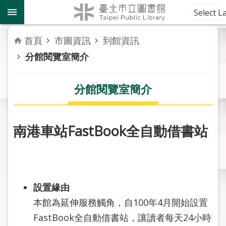
跳到主要內容區塊
到
Select 
館
資
首頁
市圖資訊
到館資訊
訊
分館閱覽室簡介
讀
者
分館閱覽室簡介
服
務
南港車站FastBook全自動借書站
活
動
報
導
設置緣由
關
本館為延伸服務觸角，自100年4月開始設置
於
FastBook全自動借書站，讓讀者每天24小時
市