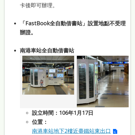
雙
卡後即可辦理。
語
詞
「FastBook全自動借書站」設置地點不受理
辦證。
彙
台
南港車站全自動借書站
北
通
陳
情
系
統
設立時間：106年1月17日
English
位置：
日
南港車站地下2樓近臺鐵站東出口