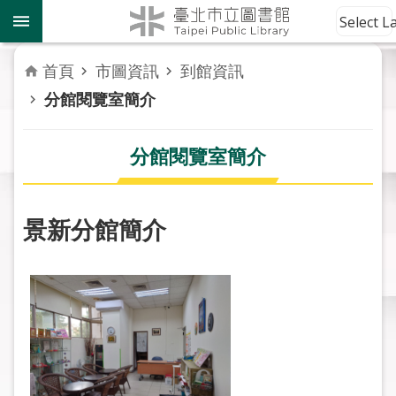
跳到主要內容區塊
到
Select 
館
資
首頁
市圖資訊
到館資訊
訊
分館閱覽室簡介
讀
者
分館閱覽室簡介
服
務
景新分館簡介
活
動
報
導
關
於
市