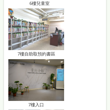
站
6樓兒童室
導
覽
閱
讀
網
7樓自助取預約書區
兒
童
版
常
見
問
答
7樓入口