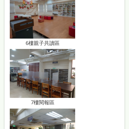
本
語
隱
私
6樓親子共讀區
權
及
網
站
安
全
政
7樓閱報區
策
政