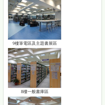
雙
語
詞
彙
台
北
9樓筆電區及主題書展區
通
陳
情
系
統
English
8樓一般書庫區
日