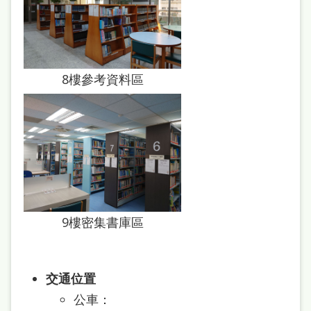
府
網
站
資
8樓參考資料區
料
開
放
宣
告
著
9樓密集書庫區
作
權
侵
交通位置
權
公車：