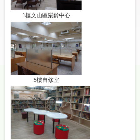
圖
1樓文山區樂齡中心
線
上
申
請
常
見
問
答
5樓自修室
加
入
市
圖
網