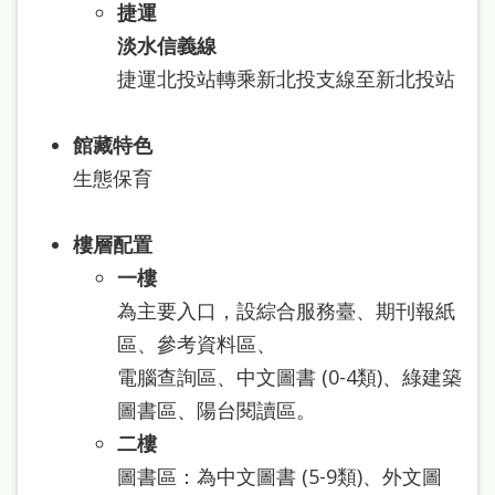
捷運
處
淡水信義線
理
捷運北投站轉乘新北投支線至新北投站
辦
法
館藏特色
聯
生態保育
絡
我
樓層配置
們
一樓
為主要入口，設綜合服務臺、期刊報紙
區、參考資料區、
電腦查詢區、中文圖書 (0-4類)、綠建築
圖書區、陽台閱讀區。
二樓
圖書區：為中文圖書 (5-9類)、外文圖