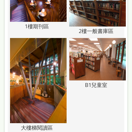
雙
語
詞
1樓期刊區
2樓一般書庫區
彙
台
北
通
陳
情
B1兒童室
系
統
English
日
大樓梯閱讀區