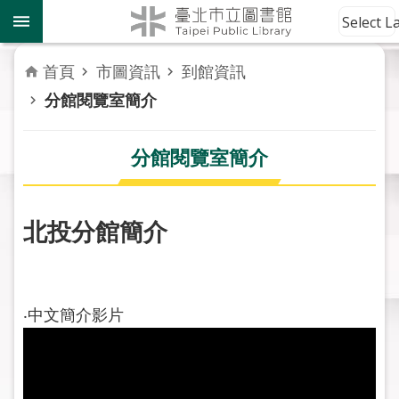
跳到主要內容區塊
到
Select 
館
資
首頁
市圖資訊
到館資訊
訊
分館閱覽室簡介
讀
者
分館閱覽室簡介
服
務
北投分館簡介
活
動
報
導
‧中文簡介影片
關
於
市