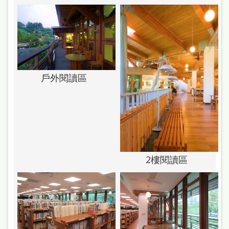
本
語
隱
私
戶外閱讀區
權
及
網
站
安
2樓閱讀區
全
政
策
政