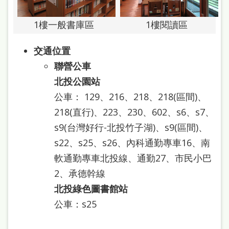
府
網
1樓一般書庫區
1樓閱讀區
站
交通位置
資
聯營公車
料
北投公園站
開
公車： 129、216、218、218(區間)、
放
218(直行)、223、230、602、s6、s7、
宣
s9(台灣好行-北投竹子湖)、s9(區間)、
告
s22、s25、s26、內科通勤專車16、南
著
軟通勤專車北投線、通勤27、市民小巴
作
2、承德幹線
權
北投綠色圖書館站
侵
公車：s25
權