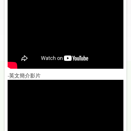
圖
線
上
申
請
常
見
問
答
‧英文簡介影片
加
入
市
圖
網