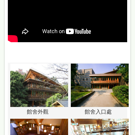
站
導
覽
閱
讀
網
兒
童
版
常
見
館舍入口處
館舍外觀
問
答