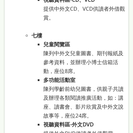
處
提供中外文CD、VCD供讀者外借觀
理
賞。
辦
法
七
樓
聯
兒童閱覽區
陳列中外文兒童圖書、期刊報紙及
絡
參考資料，並辦理小博士信箱活
我
動，座位8席。
們
多功能活動室
陳列學齡前幼兒圖書，供親子共讀
及辦理各類閱讀推廣活動，如：講
座、讀書會、影片欣賞及中外文說
故事等，座位24席。
視聽資料區-外文DVD