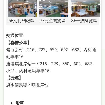
圖
線
上
7F兒童閱覽區
8F一般閱覽區
6F期刊閱報區
申
請
交通位置
【聯營公車】
常
見
健行新村：216、223、550、602、682、內科通
問
勤專車16
答
捷運唭哩岸站一：216、223、550、602、682、
小21、內科通勤專車16
加
入
【捷運】
市
淡水信義線：唭哩岸站
圖
網
沿革