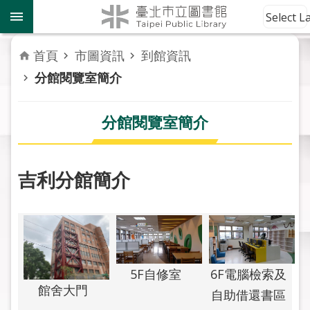
跳到主要內容區塊
到
Select 
館
資
首頁
市圖資訊
到館資訊
訊
分館閱覽室簡介
讀
者
分館閱覽室簡介
服
務
吉利分館簡介
活
動
報
導
關
6F電腦檢索及
5F自修室
於
館舍大門
自助借還書區
市