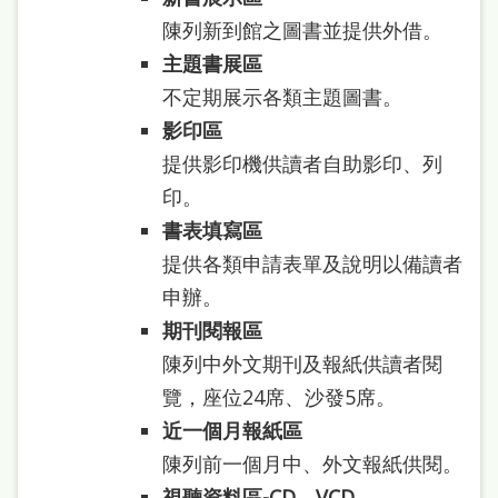
府
陳列新到館之圖書並提供外借。
網
主題書展區
站
不定期展示各類主題圖書。
資
影印區
料
提供影印機供讀者自助影印、列
開
印。
放
書表填寫區
宣
提供各類申請表單及說明以備讀者
告
申辦。
期刊閱報區
著
陳列中外文期刊及報紙供讀者閱
作
覽，座位24席、沙發5席。
權
近一個月報紙區
侵
陳列前一個月中、外文報紙供閱。
權
視聽資料區-CD、VCD