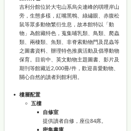
雙
吉利分館位於大屯山系烏尖連峰的唭哩岸山
語
旁，生態多樣，紅嘴黑鵯、綠繡眼、赤腹松
詞
鼠等眾多動物繁衍生息，故本館特以「動
彙
物」為館藏特色，蒐集哺乳類、鳥類、爬蟲
類、兩棲類、魚類、非脊索動物門及昆蟲等
台
之圖書資料、辦理特色推廣活動及倡導動物
北
保育。目前中、英文動物主題圖書、影片及
通
期刊等館藏近2,000冊/件，歡迎喜愛動物、
陳
關心自然的讀者到館利用。
情
系
樓層配置
統
五
樓
自修室
English
提供讀者自修，座位84席。
日
密集書庫