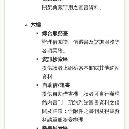
本
閉架典藏罕用之圖書資料。
語
六樓
隱
綜合服務臺
私
辦理借閱證、借還書及諮詢服務等
權
各項業務。
及
資訊檢索區
網
提供讀者上網檢索本館或其他網站
站
資料。
安
自助借/還書
全
提供自助借書機，讀者可自行辦理
政
館內書刊、預約到館圖書資料之借
策
閱及歸還；含附件之書刊及視聽資
料請至服務臺辦理。
政
新書展示區