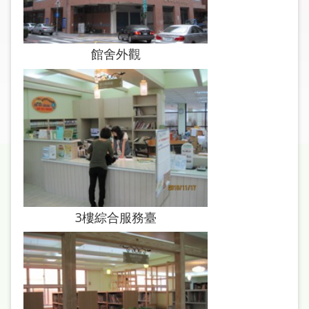
圖
線
館舍外觀
上
申
請
常
見
問
答
加
3樓綜合服務臺
入
市
圖
網