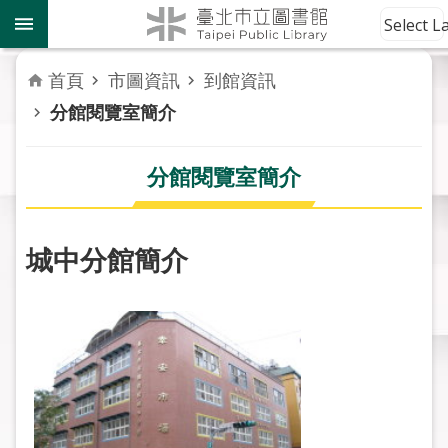
跳到主要內容區塊
到
Select 
館
資
首頁
市圖資訊
到館資訊
訊
分館閱覽室簡介
讀
者
分館閱覽室簡介
服
務
城中分館簡介
活
動
報
導
關
於
市