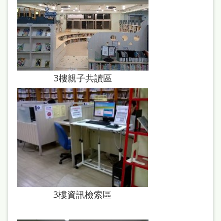
雙
語
詞
彙
台
3樓親子共讀區
北
通
陳
情
系
統
English
3樓資訊檢索區
日