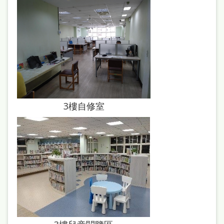
本
語
隱
私
權
及
3樓自修室
網
站
安
全
政
策
政