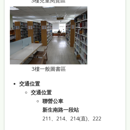
3樓兒童閱覽區
府
網
站
資
料
開
放
宣
3樓一般圖書區
告
交通位置
著
交通位置
作
聯營公車
權
新生南路一段站
侵
211、214、214(直)、222
權