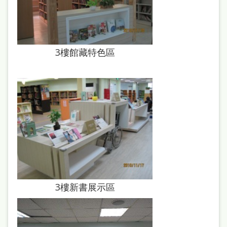
站
導
覽
3樓館藏特色區
閱
讀
網
兒
童
版
常
見
3樓新書展示區
問
答