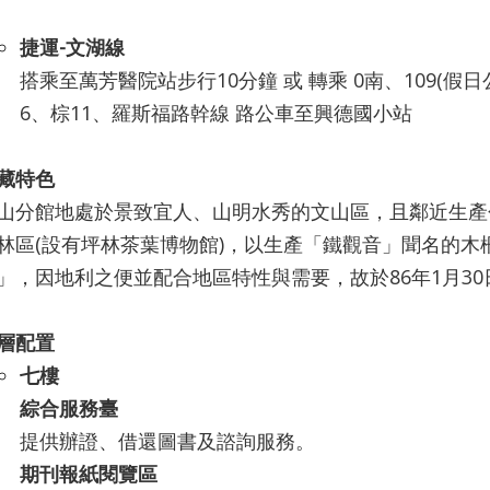
捷運-文湖線
搭乘至萬芳醫院站步行10分鐘 或 轉乘 0南、109(假日公車
6、棕11、羅斯福路幹線 路公車至興德國小站
藏特色
山分館地處於景致宜人、山明水秀的文山區，且鄰近生產
林區(設有坪林茶葉博物館)，以生產「鐵觀音」聞名的
」，因地利之便並配合地區特性與需要，故於86年1月3
層配置
七樓
綜合服務臺
提供辦證、借還圖書及諮詢服務。
期刊報紙閱覽區