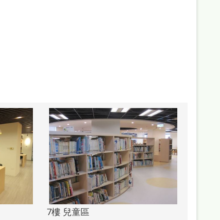
7樓 兒童區