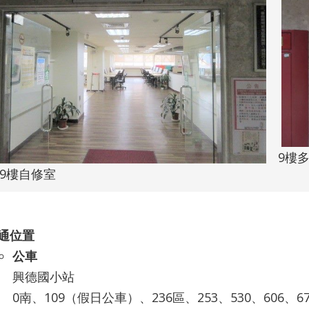
9樓
樓自修室
通位置
公車
興德國小站
0南、109（假日公車）、236區、253、530、606、