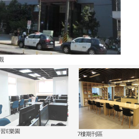
觀
學習E樂園
7樓期刊區