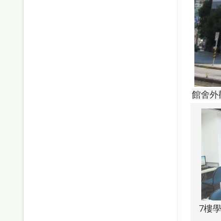
館舍外
7樓