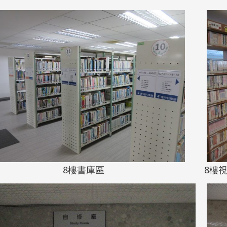
8樓書庫區
8樓