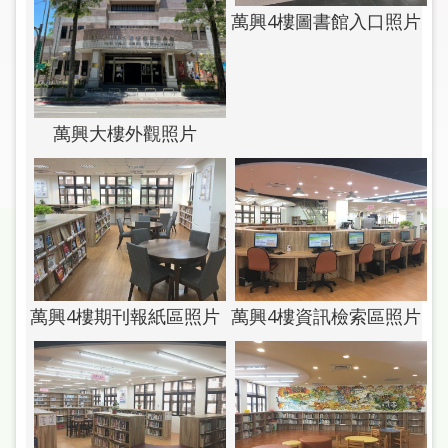
圖
萬興4樓圖書館入口照片
線
上
申
請
萬興大樓外觀照片
常
見
問
答
加
萬興4樓期刊報紙區照片
萬興4樓資訊檢索區照片
入
市
圖
網