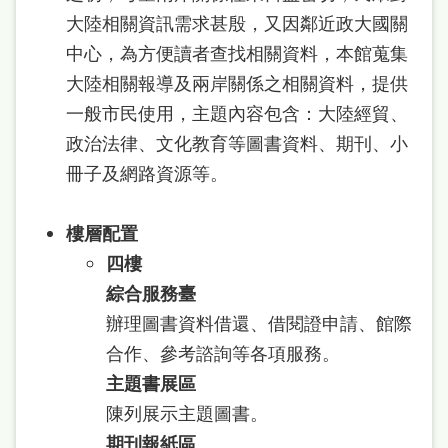
府
大陸相關資訊需求甚殷，又因鄰近政大國關
網
中心，為方便讀者查找相關資料，本館蒐集
站
大陸相關報導及兩岸關係之相關資料，提供
資
一般市民使用，主題內容包含：大陸經貿、
料
政治法律、文化教育等圖書資料、期刊、小
開
冊子及網路資源等。
放
宣
樓層配置
告
四樓
綜合服務臺
著
辦理圖書資料借還、借閱證申請、館際
作
合作、參考諮詢等各項服務。
權
主題書展區
侵
陳列展示主題圖書。
權
期刊報紙區