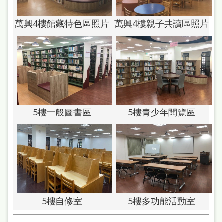
站
導
萬興4樓館藏特色區照片
萬興4樓親子共讀區照片
覽
閱
讀
網
兒
5樓一般圖書區
5樓青少年閱覽區
童
版
常
見
問
5樓自修室
5樓多功能活動室
答