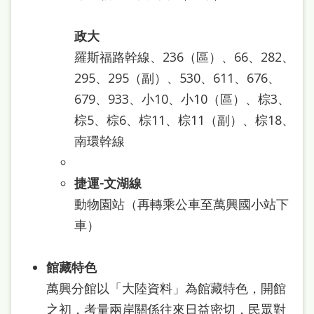
本
語
政大
羅斯福路幹線、236（區）、66、282、
隱
295、295（副）、530、611、676、
私
679、933、小10、小10（區）、棕3、
權
棕5、棕6、棕11、棕11（副）、棕18、
及
南環幹線
網
站
捷運
-
文湖線
安
動物園站（再轉乘公車至萬興國小站下
全
車）
政
策
館藏特色
萬興分館以「大陸資料」為館藏特色，開館
政
之初，考量兩岸關係往來日益密切，民眾對