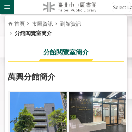
跳到主要內容區塊
到
Select 
館
資
首頁
市圖資訊
到館資訊
訊
分館閱覽室簡介
讀
者
分館閱覽室簡介
服
務
萬興分館簡介
活
動
報
導
關
於
市