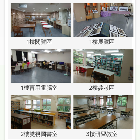
圖
線
上
申
請
1樓展覽區
1樓閱覽區
常
見
問
答
1樓盲用電腦室
2樓參考區
加
入
市
圖
2樓雙視圖書室
3樓研習教室
網