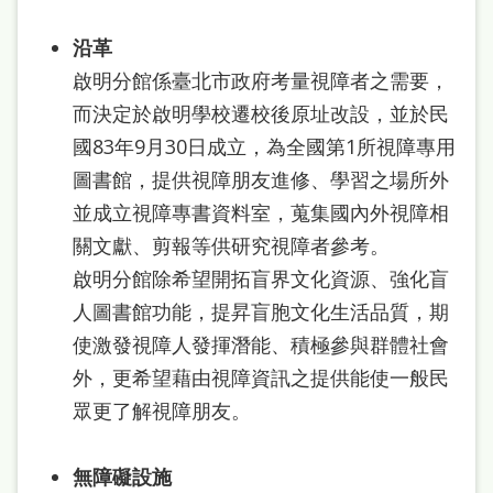
府
網
沿革
站
啟明分館係臺北市政府考量視障者之需要，
資
而決定於啟明學校遷校後原址改設，並於民
料
國83年9月30日成立，為全國第1所視障專用
圖書館，提供視障朋友進修、學習之場所外
開
並成立視障專書資料室，蒐集國內外視障相
放
關文獻、剪報等供研究視障者參考。
宣
啟明分館除希望開拓盲界文化資源、強化盲
告
人圖書館功能，提昇盲胞文化生活品質，期
著
使激發視障人發揮潛能、積極參與群體社會
作
外，更希望藉由視障資訊之提供能使一般民
權
眾更了解視障朋友。
侵
權
無障礙設施