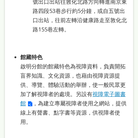
號出口出站往敦化北路方向轉進南京東
本
路四段53巷步行約5分鐘，或自五號出
語
口出站，往前左轉沿健康路走至敦化北
隱
路155巷左轉。
私
權
館藏特色
及
啟明分館的館藏特色為視障資料，負責開拓
網
盲界知識、文化資源，也藉由視障資源提
站
供、導覽、體驗活動的舉辦，使一般民眾更
安
加了解視障者的處境。另設有
視障電子圖書
全
館
，為建立專屬視障者使用之網站，提供
政
線上有聲書、點字書等資源，供視障者使
策
用。
政