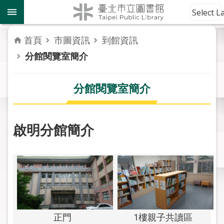
跳到主要內容區塊
到
Select 
館
資
首頁
市圖資訊
到館資訊
訊
分館閱覽室簡介
讀
者
分館閱覽室簡介
服
務
啟明分館簡介
活
動
報
導
關
於
正門
1樓親子共讀區
市