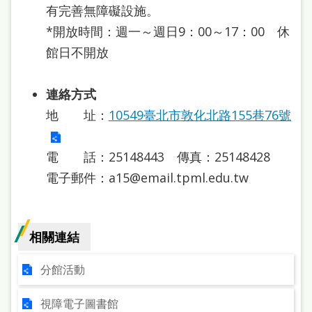
處
有完善無障礙設施。
理
*開放時間：週一～週日9：00～17：00 休
館日不開放
辦
法
連絡方式
聯
地 址：
10549臺北市敦化北路155巷76號
絡
我
電 話：25148443 傳真：25148428
們
電子郵件：a15@email.tpml.edu.tw
相關連結
分館活動
視障電子圖書館