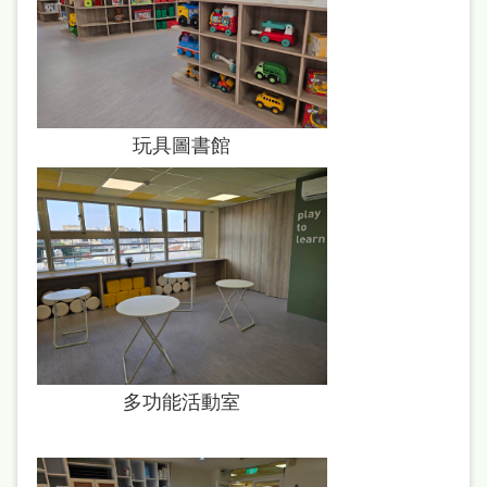
站
導
覽
閱
玩具圖書館
讀
網
兒
童
版
常
見
多功能活動室
問
答