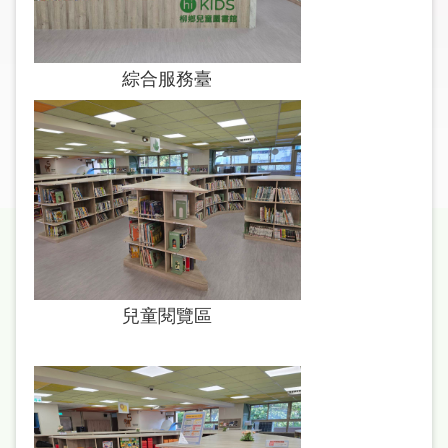
圖
線
綜合服務臺
上
申
請
常
見
問
答
加
兒童閱覽區
入
市
圖
網