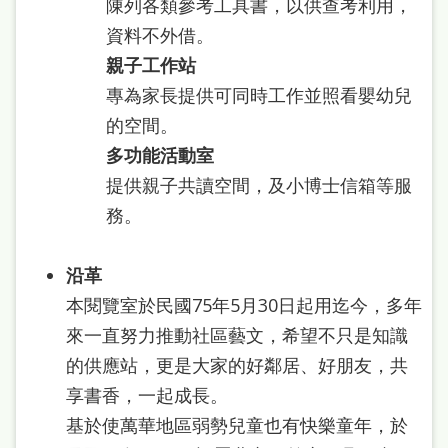
陳列各類參考工具書，以供查考利用，
處
資料不外借。
理
親子工作站
辦
專為家長提供可同時工作並照看嬰幼兒
法
的空間。
聯
多功能活動室
絡
提供親子共讀空間，及小博士信箱等服
我
務。
們
沿革
本閱覽室於民國75年5月30日起用迄今，多年
來一直努力推動社區藝文，希望不只是知識
的供應站，更是大家的好鄰居、好朋友，共
享書香，一起成長。
基於使萬華地區弱勢兒童也有快樂童年，於