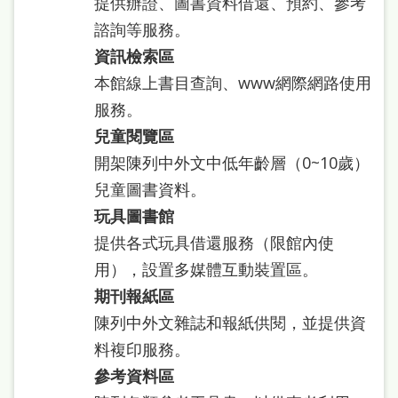
提供辦證、圖書資料借還、預約、參考
府
諮詢等服務。
網
資訊檢索區
站
本館線上書目查詢、www網際網路使用
資
服務。
料
兒童閱覽區
開
開架陳列中外文中低年齡層（0~10歲）
放
兒童圖書資料。
宣
玩具圖書館
告
提供各式玩具借還服務（限館內使
著
用），設置多媒體互動裝置區。
作
期刊報紙區
陳列中外文雜誌和報紙供閱，並提供資
權
料複印服務。
侵
參考資料區
權