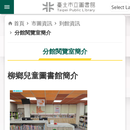
跳到主要內容區塊
到
Select 
館
資
首頁
市圖資訊
到館資訊
訊
分館閱覽室簡介
讀
者
分館閱覽室簡介
服
務
柳鄉兒童圖書館簡介
活
動
報
導
關
於
市