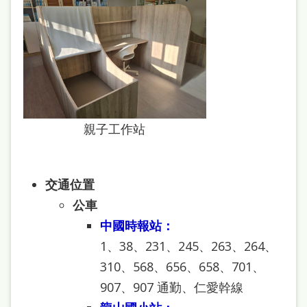
雙
語
詞
彙
台
北
親子工作站
通
陳
交通位置
情
公車
系
中國時報站：
統
1、38、231、245、263、264、
English
310、568、656、658、701、
907、907 通勤、仁愛幹線
日