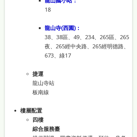
龍山國小站：
本
18
語
龍山寺(西園)：
隱
38、38區、49、234、265區、265
私
夜、265經中央路、265經明德路、
權
673、綠17
及
網
捷運
站
龍山寺站
安
板南線
全
政
樓層配置
策
四樓
政
綜合服務臺