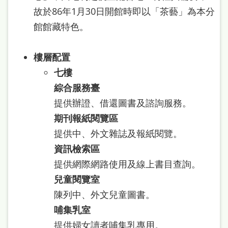
本
故於86年1月30日開館時即以「茶藝」為本分
語
館館藏特色。
隱
樓層配置
私
七樓
權
綜合服務臺
及
提供辦證、借還圖書及諮詢服務。
網
期刊報紙閱覽區
站
提供中、外文雜誌及報紙閱覽。
安
資訊檢索區
全
提供網際網路使用及線上書目查詢。
政
兒童閱覽室
策
陳列中、外文兒童圖書。
哺集乳室
政
提供婦女讀者哺集乳專用。