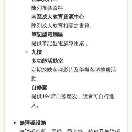
處
陳列視聽資料 。
理
南區成人教育資源中心
辦
陳列成人教育相關之書籍。
法
筆記型電腦區
提供筆記型電腦專用桌 。
聯
九樓
絡
多功能活動室
我
定期放映各種影片及舉辦各項推廣活
們
動。
自修室
提供194席自修座次，讀者可自行進
入。
無障礙設施
無障礙廁所、電梯、愛心鈴、輪椅及無障礙