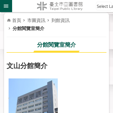
跳到主要內容區塊
到
Select 
館
資
首頁
市圖資訊
到館資訊
訊
分館閱覽室簡介
讀
者
分館閱覽室簡介
服
務
文山分館簡介
活
動
報
導
關
於
市