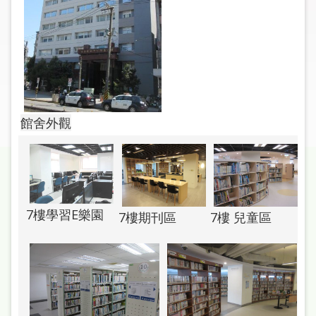
圖
線
上
申
請
館舍外觀
常
見
問
答
7樓學習E樂園
加
7樓期刊區
7樓 兒童區
入
市
圖
網