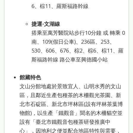
雙
6、棕11、羅斯福路幹線
語
詞
捷運-文湖線
彙
搭乘至萬芳醫院站步行10分鐘 或 轉乘 0
南、109(假日公車)、236區、253、
台
530、606、676、棕2、棕6、棕11、羅
北
斯福路幹線 路公車至興德國小站
通
陳
館藏特色
情
文山分館地處於景致宜人、山明水秀的文山
系
區，且鄰近生產包種茶的木柵觀光茶園、新
統
北市石碇區、新北市坪林區(設有坪林茶葉博
物館)，以生產「鐵觀音」聞名的木柵貓空並
English
設有「臺北市鐵觀音包種茶研發推廣中
日
心」，因地利之便並配合地區特性與需要，