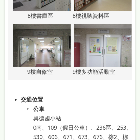
站
導
8樓書庫區
8樓視聽資料區
覽
閱
讀
網
兒
9樓自修室
9樓多功能活動室
童
版
交通位置
常
公車
見
興德國小站
問
0南、109（假日公車）、236區、253、
答
530、606、671、673、676、棕2、棕