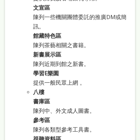
府
文宣區
網
陳列一些機關團體委託的推廣DM或簡
站
訊。
資
館藏特色區
料
陳列茶藝相關之書籍。
開
新書展示區
放
陳列近期到館之新書。
宣
學習E樂園
告
提供一般民眾上網 。
八樓
著
書庫區
作
陳列中、外文成人圖書。
權
參考區
侵
陳列各類型參考工具書。
權
視聽資料區