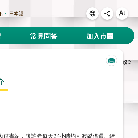
日本語
sh
請
常見問答
加入市圖
Select Language
介
全自動借書站，讓讀者每天24小時均可輕鬆借還、續