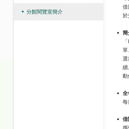
借
分館閱覽室簡介
於
簡
「
單
選
續
動
全
每
借
攜