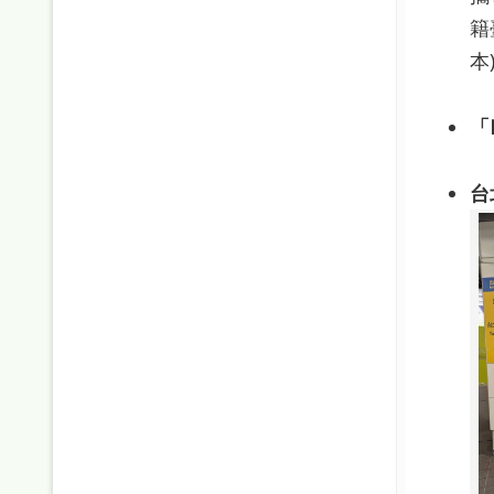
籍
本
「
台