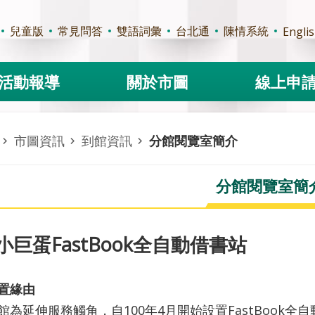
兒童版
常見問答
雙語詞彙
台北通
陳情系統
Engli
活動報導
關於市圖
線上申
市圖資訊
到館資訊
分館閱覽室簡介
分館閱覽室簡
小巨蛋FastBook全自動借書站
置緣由
館為延伸服務觸角，自100年4月開始設置FastBook