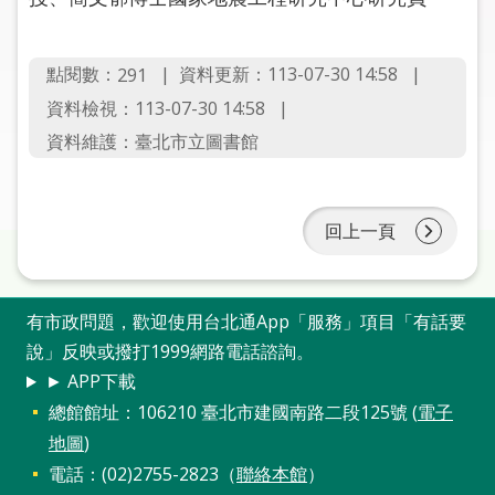
圖
線
點閱數：
資料更新：113-07-30 14:58
291
上
資料檢視：113-07-30 14:58
申
資料維護：臺北市立圖書館
請
常
見
回上一頁
問
答
有市政問題，歡迎使用台北通App「服務」項目「有話要
加
說」反映或撥打1999網路電話諮詢。
入
► APP下載
市
圖
總館館址：106210 臺北市建國南路二段125號 (
電子
地圖
)
網
電話：(02)2755-2823（
聯絡本館
）