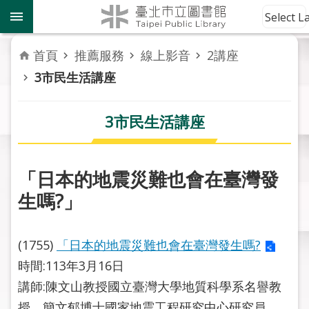
跳到主要內容區塊
到
Select 
館
資
首頁
推薦服務
線上影音
2講座
訊
3市民生活講座
讀
者
3市民生活講座
服
務
「日本的地震災難也會在臺灣發
活
生嗎?」
動
報
導
(1755)
「日本的地震災難也會在臺灣發生嗎?
時間:113年3月16日
關
於
講師:陳文山教授國立臺灣大學地質科學系名譽教
市
授、簡文郁博士國家地震工程研究中心研究員