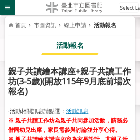
跳到主要內容區塊
到
Select 
館
資
首頁
市圖資訊
線上申請
活動報名
訊
活動報名
讀
者
服
務
親子共讀繪本講座+親子共讀工作
坊(3-5歲)(開放115年9月底前場次
活
報名)
動
報
導
‧活動相關訊息請點選：
活動訊息
※ 親子共讀工作坊為親子共同參加活動，請務必
關
於
偕同幼兒出席，家長需參與討論並分享心得。
市
※ 親子共讀繪本講座內容為家長設計，非親子活