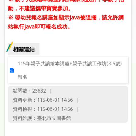
圖
動，不建議攜帶寶寶參加。
※ 嬰幼兒報名講座如顯示java被阻攔，請允許網
線
上
站執行java即可報名成功。
申
請
相關連結
常
見
115年親子共讀繪本講座+親子共讀工作坊(3-5歲)
問
答
報名
點閱數：
23632
加
入
資料更新：115-06-01 14:56
市
資料檢視：115-06-01 14:56
圖
資料維護：臺北市立圖書館
網