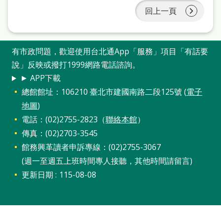
站
回上一頁
導
覽
有市政問題，歡迎使用台北通App「服務」項目「有話要
閱
說」反映或撥打1999網路電話諮詢。
讀
► APP下載
網
總館館址：106210 臺北市建國南路二段125號 (
電子
地圖
)
兒
電話：(02)2755-2823（
聯絡本館
）
童
傳真：(02)2703-3545
版
館務興革讀者申訴專線：(02)2755-3067
常
(週一至週五上班時間專人接聽，其他時間請留言)
更新日期
115-08-08
見
問
答