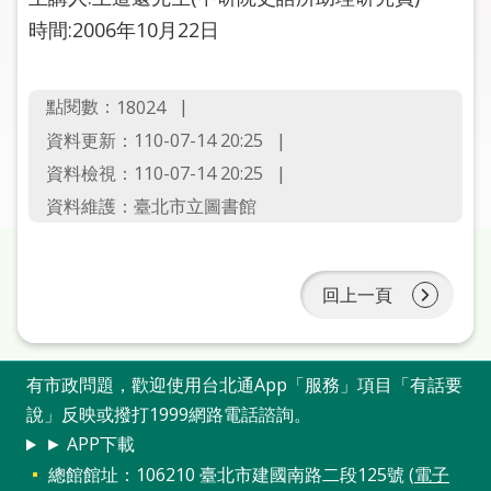
圖
時間:2006年10月22日
線
上
點閱數：
18024
申
資料更新：110-07-14 20:25
請
資料檢視：110-07-14 20:25
常
資料維護：臺北市立圖書館
見
問
答
回上一頁
加
入
市
有市政問題，歡迎使用台北通App「服務」項目「有話要
圖
說」反映或撥打1999網路電話諮詢。
► APP下載
網
總館館址：106210 臺北市建國南路二段125號 (
電子