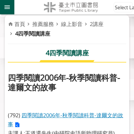
跳到主要內容區塊
到
Select 
館
資
首頁
推薦服務
線上影音
2講座
訊
4四季閱讀講座
讀
者
4四季閱讀講座
服
務
四季閱讀2006年-秋季閱讀科普-
活
達爾文的故事
動
報
導
(792)
四季閱讀2006年-秋季閱讀科普-達爾文的故
關
於
事
市
主講人:王道還先生(中研院史語所助理研究員)