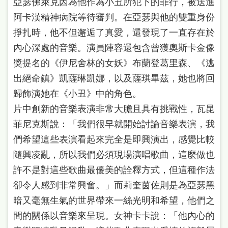
亞瑟佛萊克因為他作為小丑所犯下的罪行，被送進
阿卡漢精神病院等待審判。在亞瑟與他的雙重身份
掙扎時，他不但邂逅了真愛，還發現了一直存在於
內心深處的音樂。演員陣容還包含曾獲奧斯卡金像
獎提名的《伊尼舍林的女妖》布蘭登葛里森、《逃
出絕命鎮》凱薩琳凱娜，以及薩琪畢茲，她也將回
歸飾演她在《小丑》中的角色。
片中創新的音樂表演非常大膽且具有挑戰性，瓦昆
菲尼克斯說：「我們很早就開始討論音樂表演，我
們希望這些表演看起來完全是即興演出，感覺比較
隨興凌亂，所以我們必須現場演唱歌曲，這麼做也
許不是對這些歌曲最優美的詮釋方式，但這種作法
卻令人感到非常興奮。」而莉奎茵佐則是為亞瑟黑
暗又毫無生氣的世界帶來一絲光明和希望，他們之
間的關係以音樂來呈現。女神卡卡說：「他內心的