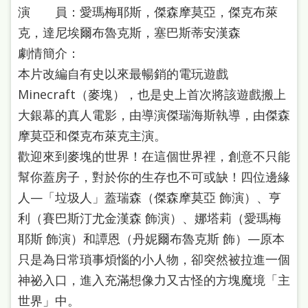
演 員：愛瑪梅耶斯，傑森摩莫亞，傑克布萊
克，達尼埃爾布魯克斯，塞巴斯蒂安漢森
劇情簡介：
本片改編自有史以來最暢銷的電玩遊戲
Minecraft（麥塊），也是史上首次將該遊戲搬上
大銀幕的真人電影，由導演傑瑞海斯執導，由傑森
摩莫亞和傑克布萊克主演。
歡迎來到麥塊的世界！在這個世界裡，創意不只能
幫你蓋房子，對於你的生存也不可或缺！四位邊緣
人—「垃圾人」蓋瑞森（傑森摩莫亞 飾演）、亨
利（賽巴斯汀尤金漢森 飾演）、娜塔莉（愛瑪梅
耶斯 飾演）和譚恩（丹妮爾布魯克斯 飾）—原本
只是為日常瑣事煩惱的小人物，卻突然被拉進一個
神祕入口，進入充滿想像力又古怪的方塊魔境「主
世界」中。