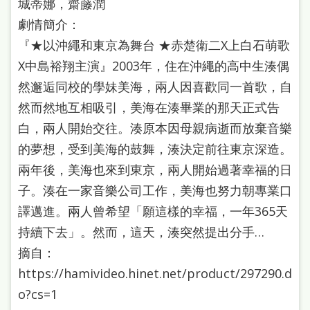
城蒂娜，齋藤潤
處
劇情簡介：
理
『★以沖繩和東京為舞台 ★赤楚衛二X上白石萌歌
辦
X中島裕翔主演』2003年，住在沖繩的高中生湊偶
法
然邂逅同校的學妹美海，兩人因喜歡同一首歌，自
聯
然而然地互相吸引，美海在湊畢業的那天正式告
絡
白，兩人開始交往。湊原本因母親病逝而放棄音樂
我
的夢想，受到美海的鼓舞，湊決定前往東京深造。
們
兩年後，美海也來到東京，兩人開始過著幸福的日
子。湊在一家音樂公司工作，美海也努力朝專業口
譯邁進。兩人曾希望「願這樣的幸福，一年365天
持續下去」。然而，這天，湊突然提出分手…
摘自：
https://hamivideo.hinet.net/product/297290.d
o?cs=1