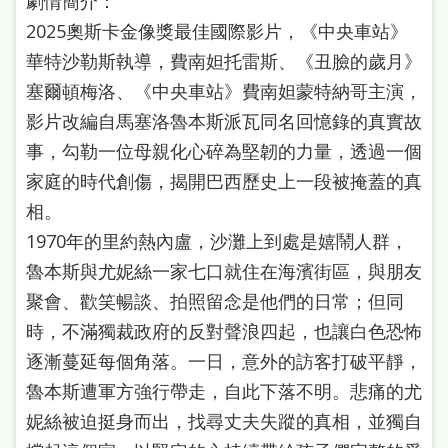
劇情簡介：
本
2025奧斯卡金像獎最佳國際影片，《中央車站》
語
華特沙勒斯執導，費南妲托雷斯、《丑臉的歲月》
塞爾頓梅洛、《中央車站》費南妲蒙特納哥主演，
隱
影片改編自馬塞洛魯本斯派瓦同名回憶錄的真實故
私
事，勾勒一位母親化心碎為堅韌的力量，透過一個
權
家庭的時代創傷，揭開巴西歷史上一段被掩蓋的真
及
相。
網
1970年的里約熱內盧，沙灘上到處是嬉鬧人群，
站
魯本斯與尤妮絲一家七口就住在海濱街區，與朋友
安
聚會、歡笑暢談、拍照留念是他們的日常；但同
全
時，不滿獨裁政府的反對聲浪四起，也讓白色恐怖
政
逐漸蔓延每個角落。一日，意外的訪客打破平靜，
策
魯本斯遭軍方強行帶走，自此下落不明。悲痛的尤
政
妮絲被迫挺身而出，找尋丈夫失蹤的真相，並獨自