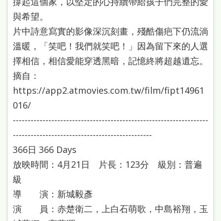
撐起這個家，以堅定的心持續帶給孩子們完整的愛
府
與希望。
網
片中詩意寫實的影像深沉刻畫，殘酷傷疤下仍流淌
站
溫暖，「笑吧！我們就笑吧！」因為留下來的人選
資
擇相信，相信愛能穿透黑暗，記憶終將超越遺忘。
料
摘自：
開
https://app2.atmovies.com.tw/film/fipt14961
放
016/
宣
------------------------------------------------------------------
告
-----------------------------------------------
著
366日 366 Days
作
放映時間：4月21日 片長：123分 級別：普遍
級
權
導 演：新城毅彥
侵
演 員：赤楚衛二，上白石萌歌，中島裕翔，玉
權