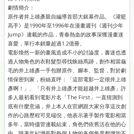
圖
劇情簡介：
原作者井上雄彥親自編導首部大銀幕作品。《灌籃
線
高手》是1990年至1996年在漫畫週刊《週刊少年
上
申
Jump》連載的作品，青春熱血的故事深獲漫畫迷
請
喜愛，單行本銷量超過1.2億冊。
電影煥然一新的畫風造成不小的討論度，書迷也透
常
過人物角色的衣鞋髮型尋找蛛絲馬跡，創作相當龜
見
問
毛的井上雄彥一手包辦原作、腳本、監督，對於劇
答
情保密到家，粉絲直呼：「這部電影一定很井上雄
彥啊！」、「只有井上雄彥才能超越井上雄彥」許
加
多人最初看到電影片名「The First」一直猜測到
入
市
底有什麼意涵，井上本人在官網跟大家分享這次創
圖
作的心路歷程可見端倪，他表示著手製作電影相當
多年，當時儘管連載結束，角色們依舊活在他的心
網
中，隨著年紀增長對每個人物的各個角度都增加不