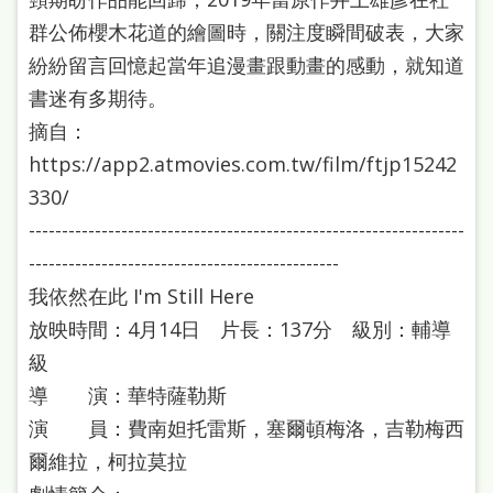
雙
群公佈櫻木花道的繪圖時，關注度瞬間破表，大家
語
紛紛留言回憶起當年追漫畫跟動畫的感動，就知道
詞
書迷有多期待。
彙
摘自：
台
https://app2.atmovies.com.tw/film/ftjp15242
330/
北
------------------------------------------------------------------
通
-----------------------------------------------
陳
我依然在此 I'm Still Here
情
放映時間：4月14日 片長：137分 級別：輔導
系
級
統
導 演：華特薩勒斯
English
演 員：費南妲托雷斯，塞爾頓梅洛，吉勒梅西
爾維拉，柯拉莫拉
日