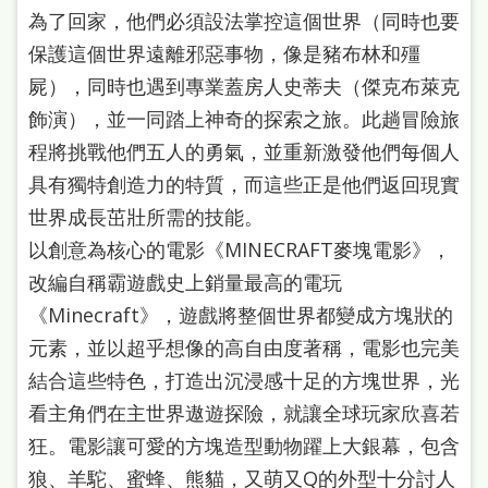
為了回家，他們必須設法掌控這個世界（同時也要
保護這個世界遠離邪惡事物，像是豬布林和殭
屍），同時也遇到專業蓋房人史蒂夫（傑克布萊克
飾演），並一同踏上神奇的探索之旅。此趟冒險旅
程將挑戰他們五人的勇氣，並重新激發他們每個人
具有獨特創造力的特質，而這些正是他們返回現實
世界成長茁壯所需的技能。
以創意為核心的電影《MINECRAFT麥塊電影》，
改編自稱霸遊戲史上銷量最高的電玩
《Minecraft》，遊戲將整個世界都變成方塊狀的
元素，並以超乎想像的高自由度著稱，電影也完美
結合這些特色，打造出沉浸感十足的方塊世界，光
看主角們在主世界遨遊探險，就讓全球玩家欣喜若
狂。電影讓可愛的方塊造型動物躍上大銀幕，包含
狼、羊駝、蜜蜂、熊貓，又萌又Q的外型十分討人