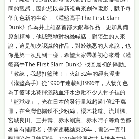
站
同的觀感，因此想以全新視角來創作電影，賦予每
導
個角色新的生命，《灌籃高手The First Slam
覽
Dunk》作為井上雄彥首部大銀幕作品，更加具備
閱
原創精神，他誠懇地對粉絲喊話，對陌生的人來
說，這是初次認識的作品，對於熟悉的人來說，也
讀
像是第一次見到一樣，希望大家帶著初心來看《灌
網
籃高手The First Slam Dunk》找回最初的悸動。
兒
「教練，我想打籃球！」火紅32年的經典漫畫
童
《灌籃高手》從1990年連載到1996年，人物角色
版
為了籃球比賽揮灑熱血汗水激勵不少人骨子裡的
常
「籃球魂」，光在日本的發行量就超過1億2千萬
見
冊，在台灣也擄獲不少粉絲，櫻木花道、流川楓、
宮城良田、三井壽、赤木剛憲、赤木晴子等角色都
問
各自有擁護者；儘管連載結束26年，書迷一直引
答
頸期盼作品能回歸，2019年當原作井上雄彥在社