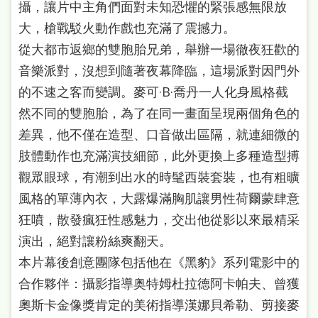
攝，讓片中主角們面對未知恐懼的緊張感無限放
大，槍戰駁火動作戲也充滿了震撼力。
從大都市返鄉的雙胞胎兄弟，舉辦一場徹夜狂歡的
音樂派對，沒想到隨著夜幕降臨，這場派對因門外
的不速之客而變調。麥可·B·喬丹一人化身風格截
然不同的雙胞胎，為了在同一畫面呈現兩個角色的
差異，他不僅在造型、口音做出區隔，就連細微的
肢體動作也充滿演技細節，此外更換上多種造型搏
觀眾眼球，有潮到出水的時髦西裝套裝，也有粗曠
風格的單薄內衣，大露爆滿胸肌讓男性荷爾蒙肆意
狂噴，散發瘋狂性感魅力，交出他從影以來最精采
演出，絕對讓粉絲爽翻天。
本片幕後創意團隊包括他在《黑豹》系列電影中的
合作夥伴：攝影指導奥特姆杜拉德阿卡帕夫、曾獲
奧斯卡金像獎肯定的美術指導漢娜貝希勒、剪接麥