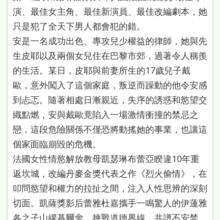
演、最佳女主角、最佳新演員、最佳改編劇本，她
只是犯了全天下男人都會犯的錯。
安是一名成功出色、專攻兒少權益的律師，她與先
生皮耶以及兩個女兒住在巴黎市郊，過著令人稱羨
的生活。某日，皮耶與前妻所生的17歲兒子戴
歐，意外闖入了這個家庭，叛逆而躁動的他令安感
到忐忑。隨著相處日漸親近，失序的誘惑和慾望交
織點燃，安與戴歐竟陷入一場激情衝撞的禁忌之
戀，這段危險關係不僅恐將動搖她的事業，也讓這
個家面臨崩毀的危機。
法國女性情慾解放教母凱瑟琳布蕾亞睽違10年重
返坎城，改編丹麥金獎代表之作《烈火偷情》，在
叩問慾望和權力的拉扯之間，注入人性思辨的深刻
切面。凱薩獎影后蕾雅杜嘉攜手一鳴驚人的伊蓮雅
各之子山繆基爾舍，挑戰道德界線、共譜不安禁