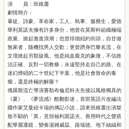
演 員：班維蕭
劇情簡介：
暴徒、詩豪、革命家，工人、執事、服務生，愛德
華利莫諾夫擁有許多身分，他曾在莫斯科組織極端
政黨、掀起激進浪潮；也曾徘徊紐約街頭，自甘做
無家者，隨機找男人交歡；更曾躋身巴黎名流，在
文壇掀起另類旋風。他是純血龐克的象徵，不信政
治正確、反對一切教條，永遠堅持走自己的路。在
迷幻煙硝的二十世紀下半葉，他是社會致命的毒
瘤，還是終極的解藥？
俄羅斯流亡導演賽勒布倫尼科夫先後以風格獨具的
《夏》、《夢流感》酷翻影迷，首部英語片改編法
國作家艾曼紐卡瑞的傳記小說，請來班維蕭出演桀
敖不馴的「異」見領袖利莫諾夫。善用時代之聲搭
配華麗運鏡，變奏湯姆威茲、路瑞德、地下絲絨和