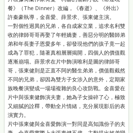
餐》（The Dinner）改編，《春逝》、《外出》
許秦豪執導，金喜愛、薛景求、張東健主演。
一對個性迥異的兄弟，各自成家立業，追求名利雙
收的律師哥哥再娶了年輕嬌妻，善惡分明的醫師弟
弟和年長妻子恩愛多年，卻發現他們的孩子竟一起
成為了罪犯，隨著真相層層揭開，四個人的價值觀
逐漸崩塌。薛景求在片中飾演唯利是圖的律師哥
哥，張東健則是正直不阿的醫生弟弟，價值觀截然
不同的兄弟，卻因為雙方子女涉入的意外，定期家
族晚餐演變成一場場複雜的良心攻防戰。金喜愛在
片中與張東健飾演夫妻，她為子女操碎了心，極致
又細膩的詮釋，帶動全片情緒，充分展現影后的表
演實力。
片中張東健與金喜愛飾演一對同是高知識份子的夫
妻，金喜愛實際上大張東健五歲，主動提出姊弟戀