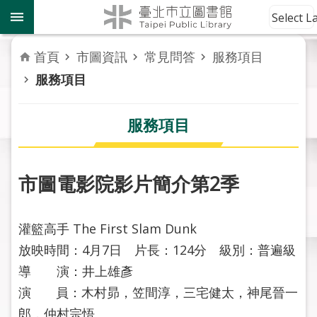
跳到主要內容區塊
到
Select 
館
資
首頁
市圖資訊
常見問答
服務項目
訊
服務項目
讀
者
服務項目
服
務
市圖電影院影片簡介第2季
活
動
報
灌籃高手 The First Slam Dunk
導
放映時間：4月7日 片長：124分 級別：普遍級
導 演：井上雄彥
關
於
演 員：木村昴，笠間淳，三宅健太，神尾晉一
市
郎，仲村宗悟