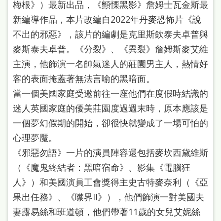
梅根》）最新出品，《顫慄黑影》詹姆士瓦金斯最
新編導作品，本片改編自2022年丹麥恐怖片《說
不出的邪惡》，該片的編劇是克里斯欽泰夫卓普與
麥斯泰夫卓普。《分裂》、《異裂》詹姆斯麥艾維
主演，他飾演一名帥氣迷人的莊園男主人，熱情好
客的表面掩蓋著無法言喻的黑暗面。
當一個美國家庭受邀前往一座他們在度假時結識的
迷人英國家庭的優美莊園度過週末時，原本應該是
一個夢幻假期的開始，卻很快就變成了一場可怕的
心理夢魘。
《邪惡勿語》一片的演員陣容還包括麥坎西黛維斯
（《魔鬼終結者：黑暗宿命》、影集《電腦狂
人》）和美國演員工會獎得主史古特麥奈利（《亞
果出任務》、《噤界II》），他們飾演一對美國夫
妻露易絲和班道頓，他們帶著11歲的女兒艾妮絲