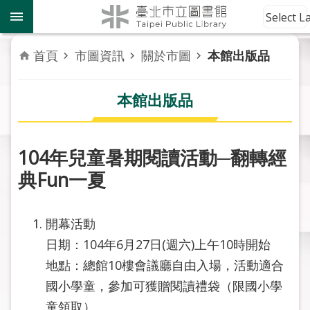
跳到主要內容區塊
到
Select 
館
資
首頁
市圖資訊
關於市圖
本館出版品
訊
本館出版品
讀
者
服
務
104年兒童暑期閱讀活動─翻轉經
典Fun一夏
活
動
報
開幕活動
導
日期：104年6月27日(週六)上午10時開始
地點：總館10樓會議廳自由入場，活動適合
關
於
國小學童，參加可獲贈閱讀禮袋（限國小學
市
童領取）