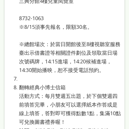
三興分館4樓兒童閱覽室
府
網
8732-1063
站
※8/15須事先報名，限額30名。
資
料
※總館場次：於當日開館後至8樓視聽室服務
開
臺出示借書證等相關證件劃位及領取當日場
放
次號碼牌，14:15進場，14:20候補進場，
宣
14:30開始播映，恕不接受電話預約。
告
著
翻轉經典小博士信箱
作
活動方式：每月雙週五出題，於下個雙週四
前填答完畢，小朋友可以選擇紙本作答或是
權
線上填答，答對即可獲得點數1點，集滿10點
侵
可兌換圖書禮券喔！
權