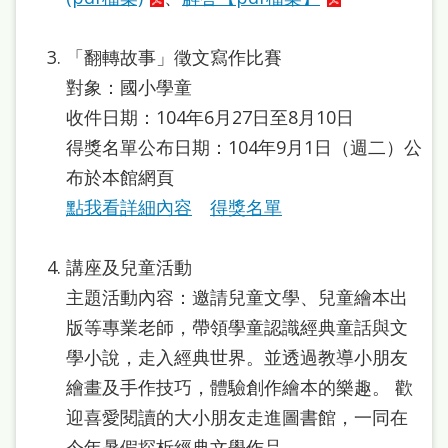
站
導
「翻轉故事」徵文寫作比賽
覽
對象：國小學童
閱
收件日期：104年6月27日至8月10日
得獎名單公布日期：104年9月1日（週二）公
讀
布於本館網頁
網
點我看詳細內容
得獎名單
兒
童
講座及兒童活動
版
主題活動內容：邀請兒童文學、兒童繪本出
常
版等專業老師，帶領學童認識經典童話與文
見
學小說，走入經典世界。並透過教導小朋友
繪畫及手作技巧，體驗創作繪本的樂趣。 歡
問
迎喜愛閱讀的大小朋友走進圖書館，一同在
答
今年暑假探析經典文學作品。