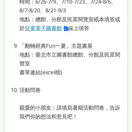
時間：6/26-7/9、7/10-7/23、7/24-8/6、
處
8/7-8/20、8/21-9/3
理
地點：總館、分館及民眾閱覽室紙本填答或
辦
於
兒童電子圖書館
線上填答
法
聯
「翻轉經典Fun一夏」主題書展
絡
地點：臺北市立圖書館總館、分館及民眾閱
我
覽室
們
書單連結(excel檔)
活動問卷
親愛的小朋友：請填寫暑期活動問卷，告訴
我們你的想法和意見吧！