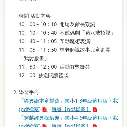
圖
時間 活動內容
線
上
10：00－10：10 開場及館長致詞
申
10：10－10：40 不貳偶劇「豬八戒招親」
請
10：40－11：05 互動魔術表演
11：05－11：50 林老師說故事兒童劇團
常
「我討厭書」
見
問
11：50－12：00 活動有獎徵答
答
12：00 發送閱讀禮袋
加
學習手冊
入
市
「經典繪本童樂會」國小1-3年級適用版下載
圖
(pdf檔案)
、
解答【pdf檔案】
「穿越經典探險趣」國小4-6年級適用版下載
網
(pdf檔案)
、
解答【pdf檔案】