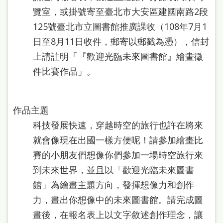
站
覽室，或掛號寄至臺北市大安區建國南路2段
導
125號臺北市立圖書館推廣課收（108年7月1
覽
日至8月11日收件，郵寄以郵戳為憑），信封
上請註明「『歡迎光臨未來圖書館』繪畫徵
閱
件比賽作品」。
讀
網
兒
作品主題
科技發展快速，穿越時空的旅行也許在將來
童
就會像現在出國一樣方便呢！請參加繪畫比
版
賽的小朋友們想像你們參加一場時空旅行來
常
到未來世界，並且以「歡迎光臨未來圖書
見
館」為繪畫主題方向，發揮想像力和創作
問
力，畫出你想像中的未來圖書館。請完成圖
答
畫後，在報名表上以文字敘述創作理念，讓