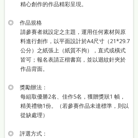
雙
精心創作的作品精彩呈現。
語
◎ 作品規格
詞
請參賽者就設定之主題，運用任何素材與原
彙
料進行創作，以平面設計於A4尺寸（21*29.7
台
公分）之紙張上（紙質不拘），直式或橫式
北
皆可；報名表請正楷書寫，並以迴紋針夾於
通
作品背面。
陳
◎ 獎勵辦法：
情
每組取優勝2名、佳作5名，獲贈獎狀1 幀，
系
精美禮物1份。（若參賽作品未達標準，則以
統
從缺處理）
English
日
◎ 評選方式：