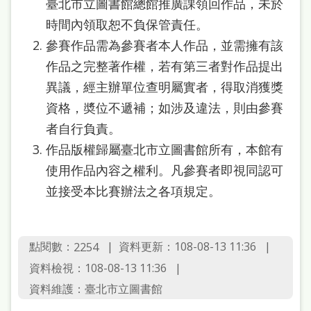
府
臺北市立圖書館總館推廣課領回作品，未於
時間內領取恕不負保管責任。
網
參賽作品需為參賽者本人作品，並需擁有該
站
作品之完整著作權，若有第三者對作品提出
資
異議，經主辦單位查明屬實者，得取消獲獎
料
資格，奬位不遞補；如涉及違法，則由參賽
開
者自行負責。
放
作品版權歸屬臺北市立圖書館所有，本館有
宣
使用作品內容之權利。凡參賽者即視同認可
告
並接受本比賽辦法之各項規定。
著
作
點閱數：
資料更新：108-08-13 11:36
2254
權
資料檢視：108-08-13 11:36
侵
資料維護：臺北市立圖書館
權