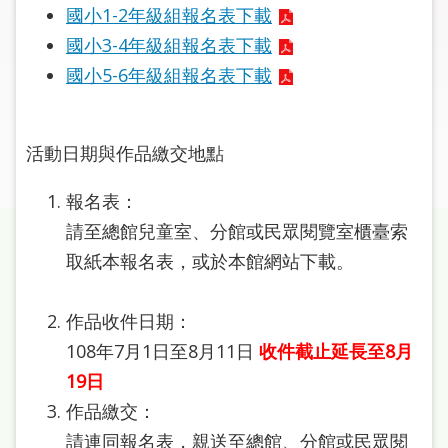
圖
國小1-2年級組報名表下載
國小3-4年級組報名表下載
線
國小5-6年級組報名表下載
上
申
請
活動日期與作品繳交地點
常
報名表：
見
問
請至總館兒童室、分館或民眾閱覽室櫃臺索
答
取紙本報名表，或於本館網站下載。
加
作品收件日期：
入
市
108年7月1日至8月11日
收件截止延長至8月
圖
19日
作品繳交：
網
請連同報名表，親送至總館、分館或民眾閱