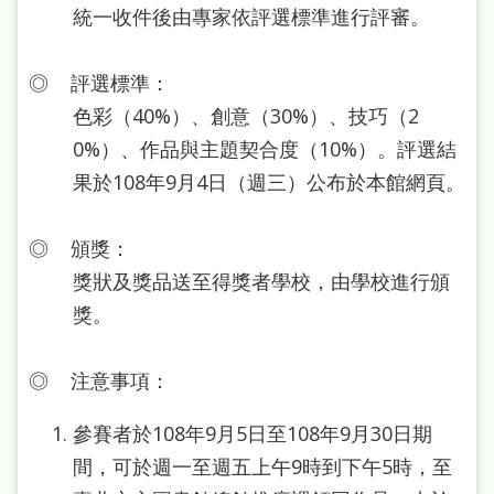
本
統一收件後由專家依評選標準進行評審。
語
◎ 評選標準：
隱
色彩（40%）、創意（30%）、技巧（2
私
0%）、作品與主題契合度（10%）。評選結
權
果於108年9月4日（週三）公布於本館網頁。
及
網
◎ 頒獎：
站
獎狀及獎品送至得獎者學校，由學校進行頒
安
獎。
全
◎ 注意事項：
政
策
參賽者於108年9月5日至108年9月30日期
政
間，可於週一至週五上午9時到下午5時，至