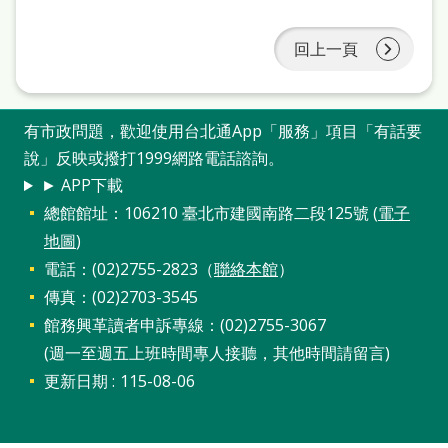
處
理
回上一頁
辦
法
有市政問題，歡迎使用台北通App「服務」項目「有話要
聯
說」反映或撥打1999網路電話諮詢。
絡
► APP下載
我
總館館址：106210 臺北市建國南路二段125號 (
電子
地圖
)
們
電話：(02)2755-2823（
聯絡本館
）
傳真：(02)2703-3545
館務興革讀者申訴專線：(02)2755-3067
(週一至週五上班時間專人接聽，其他時間請留言)
更新日期
115-08-06