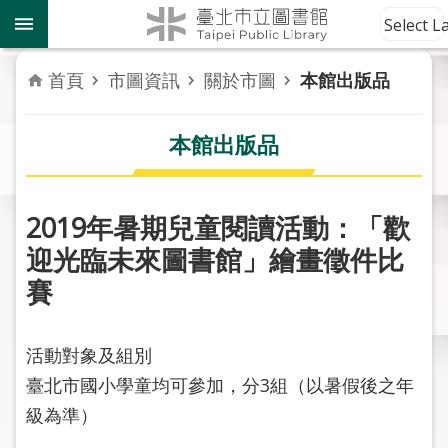
跳到主要內容區塊
到
Select 
館
資
首頁
市圖資訊
關於市圖
本館出版品
訊
本館出版品
讀
者
服
務
2019年暑期兒童閱讀活動：「歡
迎光臨未來圖書館」繪畫徵件比
活
賽
動
報
導
活動對象及組別
臺北市國小學童均可參加，分3組（以暑假後之年
關
於
級為準）
市