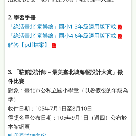
站
導
2. 學習手冊
覽
「綠活臺北˙童樂繪」國小1-3年級適用版下載
閱
「綠活臺北˙童樂繪」國小4-6年級適用版下載
解答【pdf檔案】
讀
網
兒
3. 「駐館設計師－最美臺北城海報設計大賞」徵
童
件比賽
版
對象：臺北市公私立國小學童（以暑假後的年級為
常
準）
見
收件日期：105年7月1日至8月10日
得獎名單公布日期：105年9月1日（週四）公布於
問
本館網頁
答
點我看詳細內容