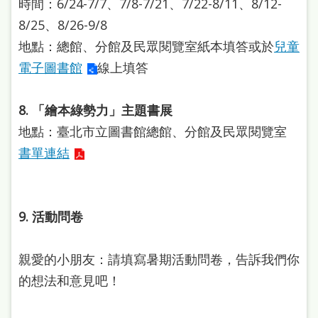
時間：6/24-7/7、7/8-7/21、7/22-8/11、8/12-
處
8/25、8/26-9/8
理
地點：總館、分館及民眾閱覽室紙本填答或於
兒童
辦
電子圖書館
線上填答
法
聯
8. 「繪本綠勢力」主題書展
絡
地點：臺北市立圖書館總館、分館及民眾閱覽室
我
書單連結
們
9. 活動問卷
親愛的小朋友：請填寫暑期活動問卷，告訴我們你
的想法和意見吧！