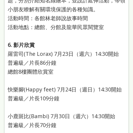
題，分別介紹知名綠繪本，並設計延伸活動，帶領
本
小朋友瞭解有關環境保護的各種知識。
語
活動時間：各館林老師說故事時間
活動地點：總館、分館及龍華民眾閱覽室
隱
私
6. 影片欣賞
權
羅雷司(The Lorax) 7月23日（週六）14:30開始
及
普遍級／片長86分鐘
網
總館8樓團體欣賞室
站
安
快樂腳(Happy feet) 7月24日（週日）14:30開始
全
普遍級／片長109分鐘
政
策
小鹿斑比(Bambi) 7月30日（週六）14:30開始
政
普遍級／片長70分鐘