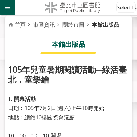
跳到主要內容區塊
到
Select 
館
資
首頁
市圖資訊
關於市圖
本館出版品
訊
本館出版品
讀
者
服
務
105年兒童暑期閱讀活動─綠活臺
北．童樂繪
活
動
報
1. 開幕活動
導
日期：105年7月2日(週六)上午10時開始
地點：總館10樓國際會議廳
關
於
市
10：00－10：10 開場