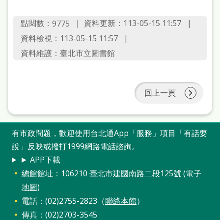
點閱數：
資料更新：113-05-15 11:57
9775
資料檢視：113-05-15 11:57
資料維護：臺北市立圖書館
回上一頁
有市政問題，歡迎使用台北通App「服務」項目「有話要
說」反映或撥打1999網路電話諮詢。
► APP下載
總館館址：106210 臺北市建國南路二段125號 (
電子
地圖
)
電話：(02)2755-2823（
聯絡本館
）
傳真：(02)2703-3545