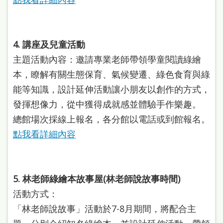
雙
語
詞
4. 講座及兒童活動
彙
主題活動內容：邀請專業老師帶領學童閱讀綠繪
台
本，瞭解有關生態保育、氣候變遷、綠色食育與綠
能等知識，設計延伸活動讓小朋友以創作的方式，
北
發揮想像力，從中獲得成就感並體驗手作樂趣。
通
總館場次採線上報名，各分館以電話或到館報名。
陳
點我看詳細內容
情
系
統
5. 林老師綠繪本故事屋(林老師說故事時間)
English
活動方式：
「林老師說故事」活動於7-8月期間，將配合主
日