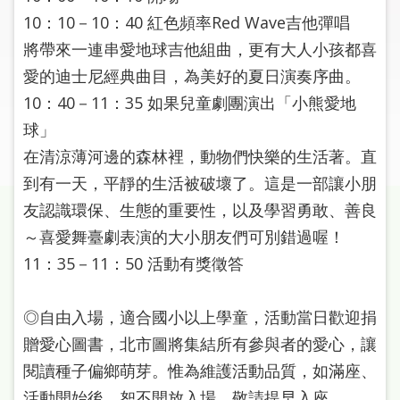
圖
10：10－10：40 紅色頻率Red Wave吉他彈唱
將帶來一連串愛地球吉他組曲，更有大人小孩都喜
線
愛的迪士尼經典曲目，為美好的夏日演奏序曲。
上
申
10：40－11：35 如果兒童劇團演出「小熊愛地
請
球」
在清涼薄河邊的森林裡，動物們快樂的生活著。直
常
到有一天，平靜的生活被破壞了。這是一部讓小朋
見
問
友認識環保、生態的重要性，以及學習勇敢、善良
答
～喜愛舞臺劇表演的大小朋友們可別錯過喔！
11：35－11：50 活動有獎徵答
加
入
市
◎自由入場，適合國小以上學童，活動當日歡迎捐
圖
贈愛心圖書，北市圖將集結所有參與者的愛心，讓
閱讀種子偏鄉萌芽。惟為維護活動品質，如滿座、
網
活動開始後，恕不開放入場，敬請提早入座。