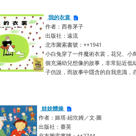
我的衣裳
作者：西卷茅子
出版社：遠流
北市圖索書號：++1941
小白兔穿了一件魔術衣裳，花兒、小
個充滿幼兒想像的故事，非常貼近低
子仿說，而故事中隱含的自我意識，
娃娃體操
作者：姬塔‧紐坎姆／文‧圖
出版社：臺英
北市圖索書號：++2744