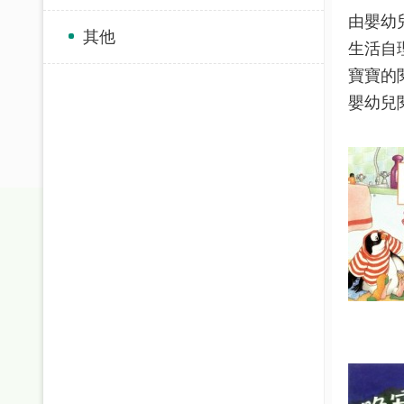
由嬰幼
其他
生活自
寶寶的
嬰幼兒