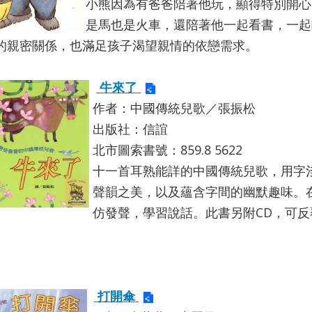
小熊因為有爸爸陪著他玩，顯得特別開心
是馬也是火車，還陪著他一起看書，一起
的親密關係，也滿足孩子渴望親情的依戀需求。
牛來了
作者：中國傳統兒歌／張振松
出版社：信誼
北市圖索書號：859.8 5622
十一首耳熟能詳的中國傳統兒歌，用字
聲韻之美，以及蘊含字間的幽默趣味。
仿發聲，學習說話。此書另附CD，可
打開傘