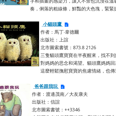
字和插畫的感染力，讓人不禁也沉浸在溫
奏，俐落的粗線條，鮮豔的大色塊，緊緊
小貓頭鷹
作者：馬丁‧韋德爾
出版社：上誼
北市圖索書號：873.8 2126
三隻貓頭鷹寶寶在半夜醒來，找不到
對媽媽的思念和渴望。貓頭鷹媽媽回
這麼輕鬆撫慰寶寶的焦慮情緒，也傳
爸爸跟我玩
作者：渡邊茂南／大友康夫
出版社：信誼
北市圖索書號：++3346