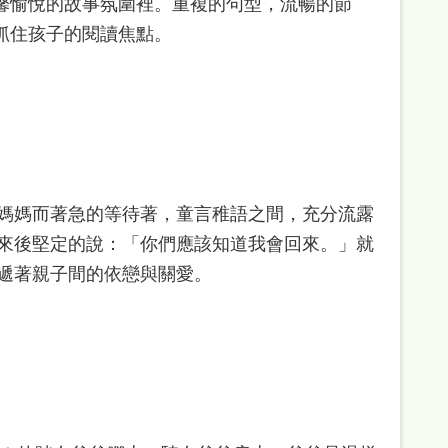
馨愉悅的故事氛圍裡。重複的句型，流暢的節
抓住孩子的閱讀焦點。
媽媽而著急的等待著，童言稚語之間，充分流露
來後堅定的說：「你們應該知道我會回來。」就
遞著親子間的依戀與關愛。