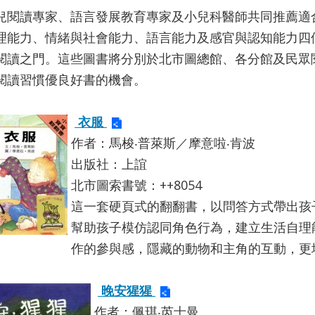
兒閱讀專家、語言發展教育專家及小兒科醫師共同推薦適
理能力、情緒與社會能力、語言能力及感官與認知能力四
閱讀之門。這些圖書將分別於北市圖總館、各分館及民眾
閱讀習慣優良好書的機會。
衣服
作者：馬梭‧普萊斯／摩意啦‧肯波
出版社：上誼
北市圖索書號：++8054
這一套硬頁式的翻翻書，以問答方式帶出孩
幫助孩子模仿認同角色行為，建立生活自理
作的參與感，隱藏的動物和主角的互動，更
晚安猩猩
作者：佩琪‧芮士曼