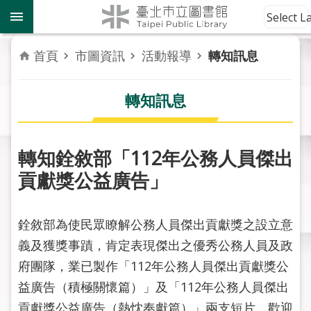
跳到主要內容區塊
到
Select 
館
資
首頁
市圖資訊
活動報導
轉知訊息
訊
轉知訊息
讀
者
服
務
轉知銓敘部「112年公務人員傑出
貢獻獎公益廣告」
活
動
報
銓敘部為使民眾瞭解公務人員傑出貢獻獎之設立意
導
義及獲獎事蹟，肯定表現傑出之優秀公務人員及政
府團隊，業已製作「112年公務人員傑出貢獻獎公
關
於
益廣告（積極關懷篇）」及「112年公務人員傑出
市
貢獻獎公益廣告（熱忱奉獻篇）」兩支短片，歡迎