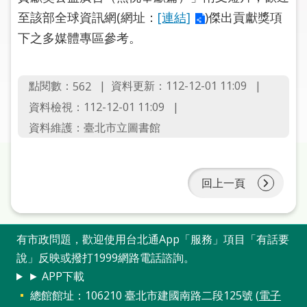
圖
至該部全球資訊網(網址：
[連結]
)傑出貢獻獎項
下之多媒體專區參考。
線
上
申
點閱數：
資料更新：112-12-01 11:09
562
請
資料檢視：112-12-01 11:09
常
資料維護：臺北市立圖書館
見
問
答
回上一頁
加
入
市
有市政問題，歡迎使用台北通App「服務」項目「有話要
圖
說」反映或撥打1999網路電話諮詢。
► APP下載
網
總館館址：106210 臺北市建國南路二段125號 (
電子