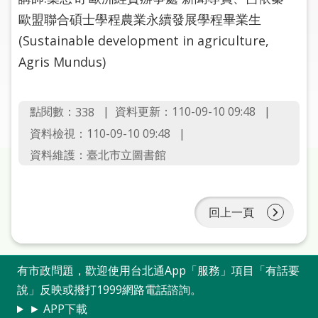
圖
歐盟聯合碩士學程農業永續發展學程畢業生
(Sustainable development in agriculture,
線
上
Agris Mundus)
申
請
點閱數：
資料更新：110-09-10 09:48
338
常
資料檢視：110-09-10 09:48
見
資料維護：臺北市立圖書館
問
答
回上一頁
加
入
市
圖
有市政問題，歡迎使用台北通App「服務」項目「有話要
說」反映或撥打1999網路電話諮詢。
網
► APP下載