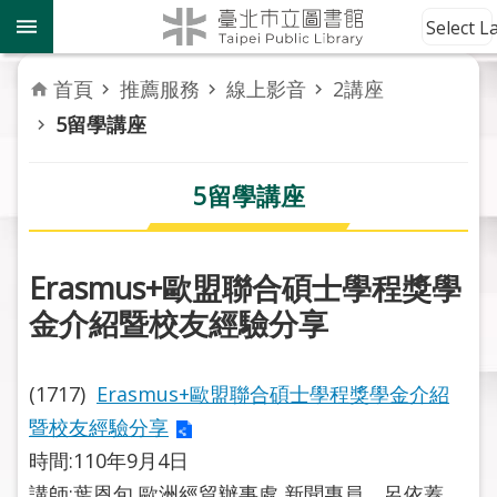
跳到主要內容區塊
到
Select 
館
資
首頁
推薦服務
線上影音
2講座
訊
5留學講座
讀
者
5留學講座
服
務
Erasmus+歐盟聯合碩士學程獎學
活
金介紹暨校友經驗分享
動
報
導
(1717)
Erasmus+歐盟聯合碩士學程獎學金介紹
暨校友經驗分享
關
於
時間:110年9月4日
市
講師:葉恩旬 歐洲經貿辦事處 新聞專員、呂依蓁