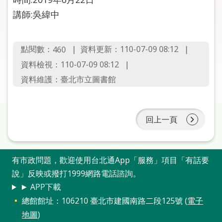
圖
講師:吳緯中
線
上
點閱數：
資料更新：110-07-09 08:12
460
申
資料檢視：110-07-09 08:12
請
資料維護：臺北市立圖書館
常
見
問
回上一頁
答
加
有市政問題，歡迎使用台北通App「服務」項目「有話要
入
市
說」反映或撥打1999網路電話諮詢。
圖
► APP下載
總館館址：106210 臺北市建國南路二段125號 (
電子
網
地圖
)