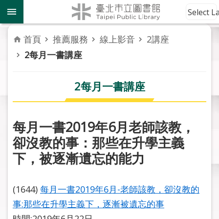
跳到主要內容區塊
到
Select 
館
資
首頁
推薦服務
線上影音
2講座
訊
2每月一書講座
讀
者
2每月一書講座
服
務
每月一書2019年6月老師該教，
活
卻沒教的事：那些在升學主義
動
報
下，被逐漸遺忘的能力
導
(1644)
每月一書2019年6月-老師該教，卻沒教的
關
於
事:那些在升學主義下，逐漸被遺忘的事
市
時間:2019年6月22日