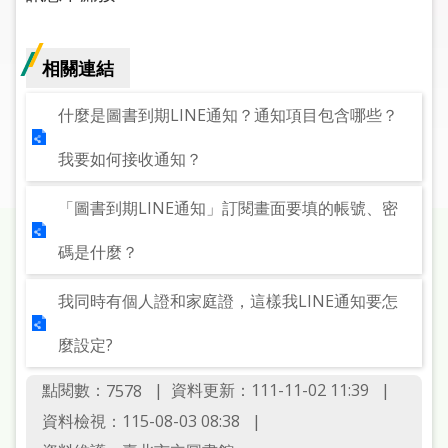
圖
線
相關連結
上
申
什麼是圖書到期LINE通知？通知項目包含哪些？
請
我要如何接收通知？
常
見
「圖書到期LINE通知」訂閱畫面要填的帳號、密
問
答
碼是什麼？
我同時有個人證和家庭證，這樣我LINE通知要怎
加
入
麼設定?
市
圖
點閱數：
資料更新：111-11-02 11:39
7578
資料檢視：115-08-03 08:38
網