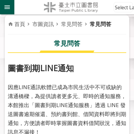
跳到主要內容區塊
到
Select 
館
資
首頁
市圖資訊
常見問答
常見問答
訊
常見問答
讀
者
服
務
​圖書到期LINE通知
活
因應LINE通訊軟體已成為市民生活中不可或缺的
動
報
溝通橋樑，為提供讀者更多元、即時的通知服務，
導
本館推出「圖書到期LINE通知服務」透過 LINE 發
送圖書逾期催還、預約書到館、借閱資料即將到期
關
通知，方便讀者即時掌握圖書資料借閱狀況，通知
於
市
訊息不漏接！