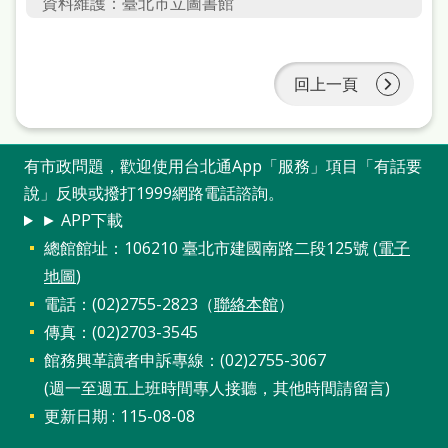
資料維護：臺北市立圖書館
站
導
覽
回上一頁
閱
讀
有市政問題，歡迎使用台北通App「服務」項目「有話要
網
說」反映或撥打1999網路電話諮詢。
兒
► APP下載
總館館址：106210 臺北市建國南路二段125號 (
電子
童
地圖
)
版
電話：(02)2755-2823（
聯絡本館
）
常
傳真：(02)2703-3545
見
館務興革讀者申訴專線：(02)2755-3067
問
(週一至週五上班時間專人接聽，其他時間請留言)
更新日期
115-08-08
答