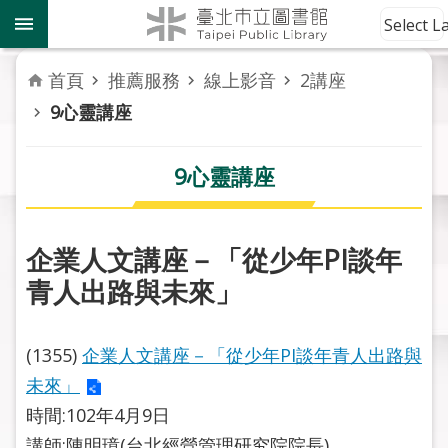
跳到主要內容區塊
到
Select 
館
資
首頁
推薦服務
線上影音
2講座
訊
9心靈講座
讀
者
9心靈講座
服
務
企業人文講座－「從少年PI談年
活
青人出路與未來」
動
報
導
(1355)
企業人文講座－「從少年PI談年青人出路與
未來」
關
於
時間:102年4月9日
市
講師:陳明璋(台北經營管理研究院院長)