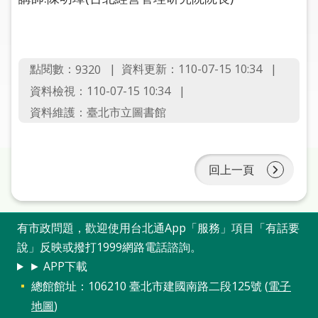
圖
線
上
點閱數：
資料更新：110-07-15 10:34
9320
申
資料檢視：110-07-15 10:34
請
資料維護：臺北市立圖書館
常
見
問
回上一頁
答
加
有市政問題，歡迎使用台北通App「服務」項目「有話要
入
說」反映或撥打1999網路電話諮詢。
市
圖
► APP下載
總館館址：106210 臺北市建國南路二段125號 (
電子
網
地圖
)