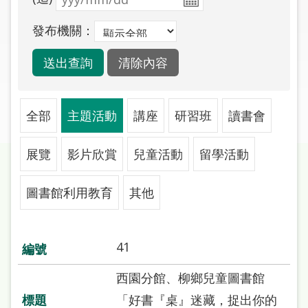
圖
發布機關：
線
上
申
請
全部
主題活動
講座
研習班
讀書會
常
見
展覽
影片欣賞
兒童活動
留學活動
問
答
圖書館利用教育
其他
加
入
市
41
圖
西園分館、柳鄉兒童圖書館
網
「好書『桌』迷藏，捉出你的