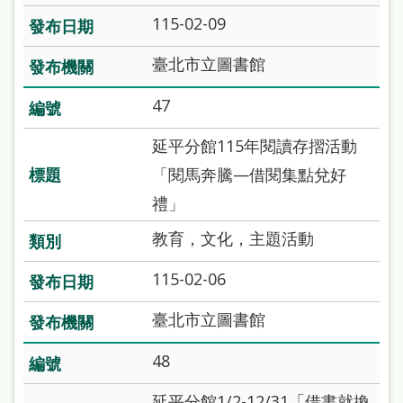
府
115-02-09
網
站
臺北市立圖書館
資
47
料
延平分館115年閱讀存摺活動
開
「閱馬奔騰—借閱集點兌好
放
禮」
宣
告
教育，文化，主題活動
著
115-02-06
作
臺北市立圖書館
權
侵
48
權
延平分館1/2-12/31「借書就換