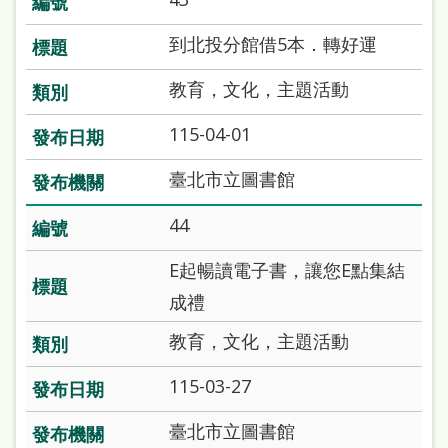
雙
語
到北投分館借5本．轉好運
詞
教育，文化，主題活動
彙
115-04-01
台
臺北市立圖書館
北
通
44
陳
E起暢讀電子書，讓您E點集結
情
成禮
系
教育，文化，主題活動
統
115-03-27
English
日
臺北市立圖書館