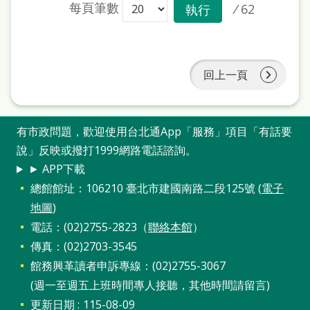
每頁筆數
/
62
執行
回上一頁
有市政問題，歡迎使用台北通App「服務」項目「有話要
說」反映或撥打1999網路電話諮詢。
► APP下載
總館館址：106210 臺北市建國南路二段125號 (
電子
地圖
)
電話：(02)2755-2823（
聯絡本館
）
傳真：(02)2703-3545
館務興革讀者申訴專線：(02)2755-3067
(週一至週五上班時間專人接聽，其他時間請留言)
更新日期
115-08-09