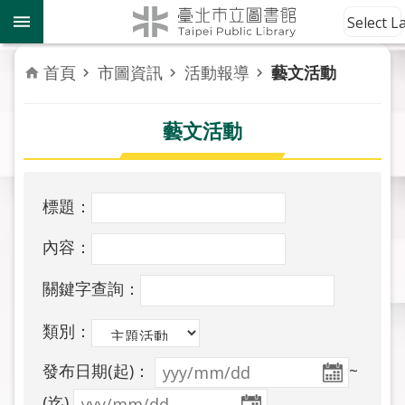
跳到主要內容區塊
到
Select 
館
資
首頁
市圖資訊
活動報導
藝文活動
訊
藝文活動
讀
者
服
務
標題：
活
內容：
動
報
關鍵字查詢：
導
類別：
關
發布日期(起)：
~
於
市
(迄)