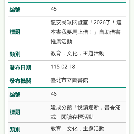
本
45
語
龍安民眾閱覽室「2026了！這
隱
本書我要馬上借！」自助借書
私
推廣活動
權
教育，文化，主題活動
及
網
115-02-18
站
臺北市立圖書館
安
46
全
政
建成分館「悅讀迎新，書香滿
策
載」閱讀存摺活動
政
教育，文化，主題活動