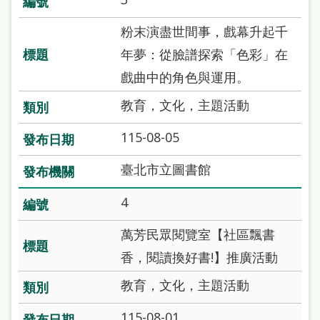
雙
語
粉末演盡世間事，戲幕升起千
詞
年夢：從臉譜探索「色彩」在
彙
戲曲中的角色與運用。
教育，文化，主題活動
台
北
115-08-05
通
臺北市立圖書館
陳
4
情
系
萬芳民眾閱覽室【社區飄書
統
香，閱讀換好書!】推廣活動
English
教育，文化，主題活動
日
115-08-01