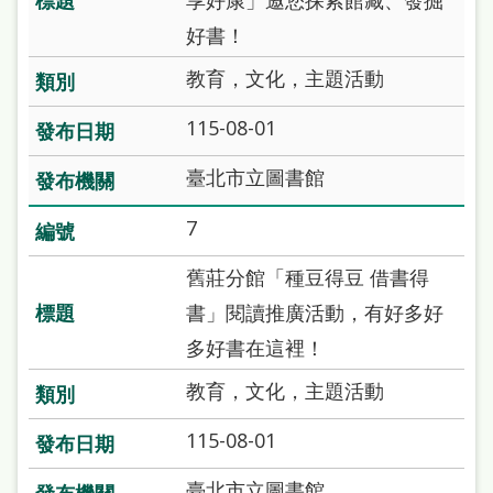
享好康」邀您探索館藏、發掘
府
好書！
網
站
教育，文化，主題活動
資
115-08-01
料
臺北市立圖書館
開
放
7
宣
舊莊分館「種豆得豆 借書得
告
書」閱讀推廣活動，有好多好
著
多好書在這裡！
作
教育，文化，主題活動
權
侵
115-08-01
權
臺北市立圖書館