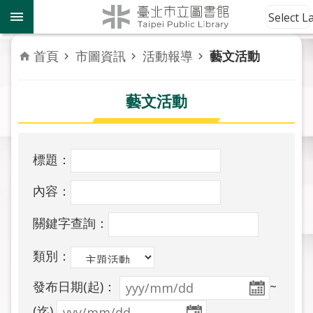
跳到主要內容區塊
到
Select 
館
資
首頁
市圖資訊
活動報導
藝文活動
訊
藝文活動
讀
者
服
務
標題：
活
內容：
動
報
關鍵字查詢：
導
類別：
關
發布日期(起)：
~
於
市
(迄)