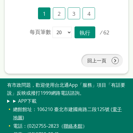
1
2
3
4
每頁筆數
/
62
執行
回上一頁
有市政問題，歡迎使用台北通App「服務」項目「有話要
說」反映或撥打1999網路電話諮詢。
► APP下載
總館館址：106210 臺北市建國南路二段125號 (
電子
地圖
)
電話：(02)2755-2823（
聯絡本館
）