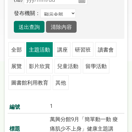
圖
發布機關：
線
上
申
請
全部
主題活動
講座
研習班
讀書會
常
見
展覽
影片欣賞
兒童活動
留學活動
問
答
圖書館利用教育
其他
加
入
市
1
圖
萬興分館9月「簡單動一動 痠
網
痛肌少不上身」健康主題講