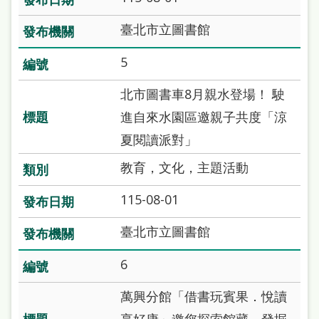
本
臺北市立圖書館
語
5
隱
私
北市圖書車8月親水登場！ 駛
權
進自來水園區邀親子共度「涼
及
夏閱讀派對」
網
教育，文化，主題活動
站
115-08-01
安
全
臺北市立圖書館
政
6
策
萬興分館「借書玩賓果．悅讀
政