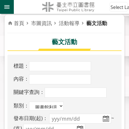
跳到主要內容區塊
到
Select 
館
資
首頁
市圖資訊
活動報導
藝文活動
訊
藝文活動
讀
者
服
務
標題：
活
內容：
動
報
關鍵字查詢：
導
類別：
關
發布日期(起)：
~
於
市
(迄)