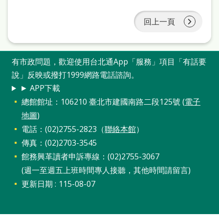
本
語
回上一頁
隱
私
有市政問題，歡迎使用台北通App「服務」項目「有話要
說」反映或撥打1999網路電話諮詢。
權
► APP下載
及
總館館址：106210 臺北市建國南路二段125號 (
電子
網
地圖
)
站
電話：(02)2755-2823（
聯絡本館
）
安
傳真：(02)2703-3545
全
館務興革讀者申訴專線：(02)2755-3067
政
(週一至週五上班時間專人接聽，其他時間請留言)
更新日期
115-08-07
策
政