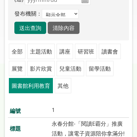
圖
發布機關：
線
上
申
請
全部
主題活動
講座
研習班
讀書會
常
見
展覽
影片欣賞
兒童活動
留學活動
問
答
圖書館利用教育
其他
加
入
市
1
圖
永春分館-「閱讀E霸分」推廣
網
活動，讓電子資源陪你拿滿分!