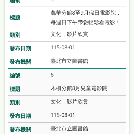
本
萬華分館8至9月假日電影院，
語
每週日下午帶您輕鬆看電影！
隱
文化，影片欣賞
私
權
115-08-01
及
臺北市立圖書館
網
6
站
安
木柵分館8月兒童電影院
全
文化，影片欣賞
政
策
115-08-01
政
臺北市立圖書館