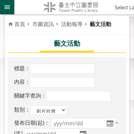
跳到主要內容區塊
到
Select 
館
資
首頁
市圖資訊
活動報導
藝文活動
訊
藝文活動
讀
者
服
務
標題：
活
內容：
動
報
關鍵字查詢：
導
類別：
關
發布日期(起)：
~
於
市
(迄)