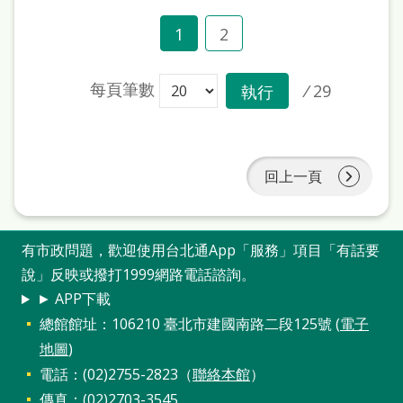
1
2
每頁筆數
/
29
執行
回上一頁
有市政問題，歡迎使用台北通App「服務」項目「有話要
說」反映或撥打1999網路電話諮詢。
► APP下載
總館館址：106210 臺北市建國南路二段125號 (
電子
地圖
)
電話：(02)2755-2823（
聯絡本館
）
傳真：(02)2703-3545