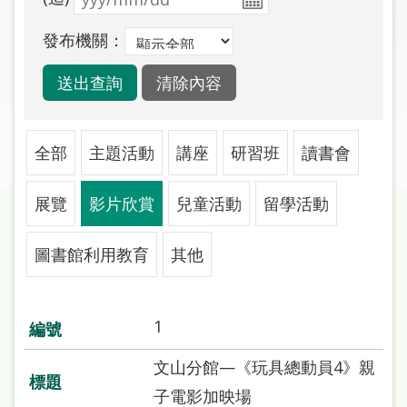
圖
發布機關：
線
上
申
請
全部
主題活動
講座
研習班
讀書會
常
見
展覽
影片欣賞
兒童活動
留學活動
問
答
圖書館利用教育
其他
加
入
市
1
圖
文山分館—《玩具總動員4》親
網
子電影加映場