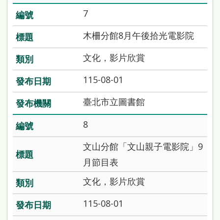
府
7
網
站
木柵分館8月午後拾光電影院
資
文化，影片欣賞
料
115-08-01
開
放
臺北市立圖書館
宣
8
告
文山分館「文山親子電影院」9
著
月節目表
作
權
文化，影片欣賞
侵
115-08-01
權