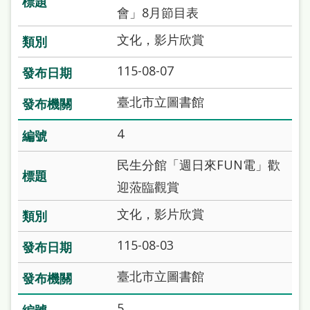
雙
會」8月節目表
語
文化，影片欣賞
詞
115-08-07
彙
臺北市立圖書館
台
北
4
通
民生分館「週日來FUN電」歡
陳
迎蒞臨觀賞
情
文化，影片欣賞
系
統
115-08-03
English
臺北市立圖書館
日
5