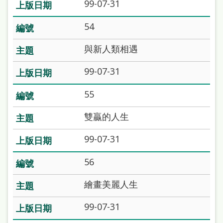
府
99-07-31
網
54
站
與新人類相遇
資
料
99-07-31
開
55
放
宣
雙贏的人生
告
99-07-31
著
56
作
權
繪畫美麗人生
侵
99-07-31
權