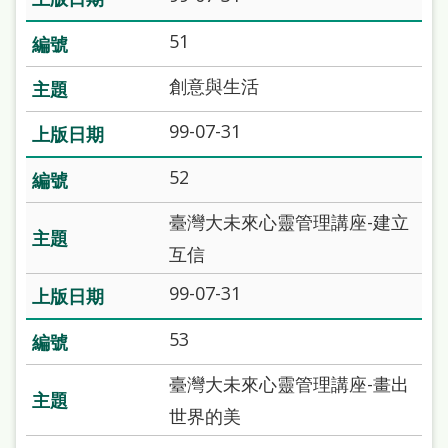
本
51
語
創意與生活
隱
私
99-07-31
權
52
及
網
臺灣大未來心靈管理講座-建立
站
互信
安
99-07-31
全
53
政
策
臺灣大未來心靈管理講座-畫出
世界的美
政