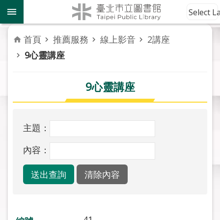
跳到主要內容區塊
到
Select 
館
資
首頁
推薦服務
線上影音
2講座
訊
9心靈講座
讀
者
9心靈講座
服
務
主題：
活
動
內容：
報
導
關
於
市
41