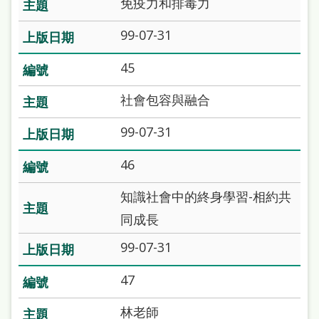
免疫力和排毒力
站
導
99-07-31
覽
45
閱
社會包容與融合
讀
網
99-07-31
兒
46
童
知識社會中的終身學習-相約共
版
同成長
常
99-07-31
見
問
47
答
林老師