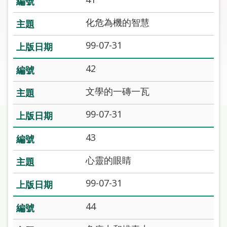
圖
化危為機的智慧
線
上
99-07-31
申
請
42
文學的一磚一瓦
常
見
99-07-31
問
答
43
加
心靈的眼睛
入
市
99-07-31
圖
44
網