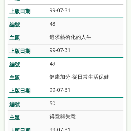
雙
99-07-31
語
詞
48
彙
追求藝術化的人生
台
99-07-31
北
通
49
陳
健康加分-從日常生活保健
情
99-07-31
系
統
50
English
得意與失意
日
99-07-31