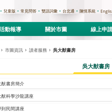
兒童版
常見問答
雙語詞彙
台北通
陳情系統
Engli
活動報導
關於市圖
線上申
市圖資訊
讀者服務
吳大猷書房
吳大猷書房
大猷書房簡介
大猷科學沙龍講座
學到民間講座