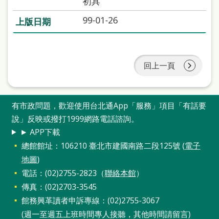
初具
本
99-01-26
語
隱
私
回上一頁
權
及
有市政問題，歡迎使用台北通App「服務」項目「有話要
網
說」反映或撥打1999網路電話諮詢。
站
► APP下載
安
總館館址：106210 臺北市建國南路二段125號 (
電子
全
地圖
)
政
電話：(02)2755-2823（
聯絡本館
）
策
傳真：(02)2703-3545
館務興革讀者申訴專線：(02)2755-3067
政
(週一至週五上班時間專人接聽，其他時間請留言)