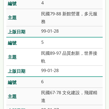
4
站
導
民國79-88 新館營運，多元服
覽
務
閱
99-01-28
讀
5
網
民國89-97 品質創新，世界接
兒
軌
童
版
99-01-28
常
6
見
民國67-78 文化建設，飛躍精
問
進
答