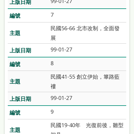
99-01-27
雙
語
7
詞
民國56-66 北市改制，全面發
彙
展
台
99-01-27
北
8
通
陳
民國41-55 創立伊始，篳路藍
情
褸
系
99-01-27
統
9
English
民國19-40年 光復前後，雛型
日