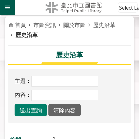
跳到主要內容區塊
到
Select 
館
資
首頁
市圖資訊
關於市圖
歷史沿革
訊
歷史沿革
讀
者
歷史沿革
服
務
主題：
活
動
內容：
報
導
關
於
市
1