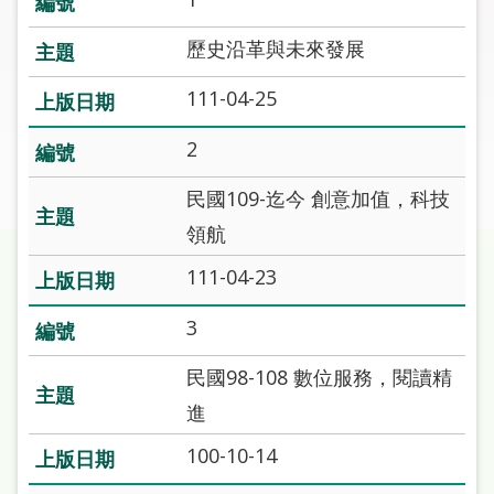
圖
歷史沿革與未來發展
線
上
111-04-25
申
請
2
民國109-迄今 創意加值，科技
常
見
領航
問
111-04-23
答
3
加
入
民國98-108 數位服務，閱讀精
市
圖
進
100-10-14
網