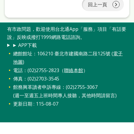
站
回上一頁
導
覽
有市政問題，歡迎使用台北通App「服務」項目「有話要
閱
說」反映或撥打1999網路電話諮詢。
讀
► APP下載
總館館址：106210 臺北市建國南路二段125號 (
電子
網
地圖
)
兒
電話：(02)2755-2823（
聯絡本館
）
童
傳真：(02)2703-3545
版
館務興革讀者申訴專線：(02)2755-3067
(週一至週五上班時間專人接聽，其他時間請留言)
常
更新日期
115-08-07
見
問
答