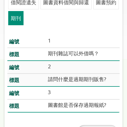
借閱證遺失
圖書資料借閱與歸還
圖書預約
圖
線
期刊
上
申
請
1
常
期刊雜誌可以外借嗎？
見
問
2
答
請問什麼是過期期刊販售?
加
3
入
市
圖書館是否保存過期報紙?
圖
網