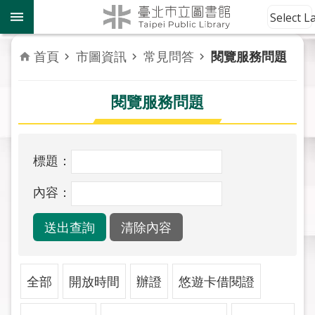
跳到主要內容區塊
到
Select 
館
資
首頁
市圖資訊
常見問答
閱覽服務問題
訊
閱覽服務問題
讀
者
服
務
標題：
活
內容：
動
報
導
關
全部
開放時間
辦證
悠遊卡借閱證
於
市