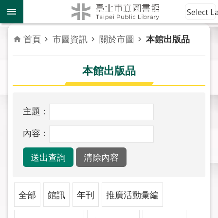
跳到主要內容區塊
到
Select 
館
資
首頁
市圖資訊
關於市圖
本館出版品
訊
本館出版品
讀
者
服
務
主題：
活
內容：
動
報
導
關
全部
館訊
年刊
推廣活動彙編
於
市