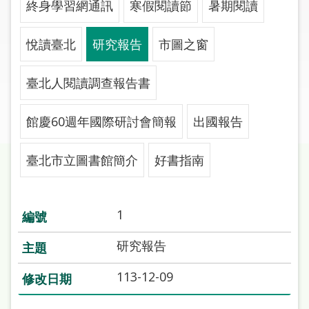
終身學習網通訊
寒假閱讀節
暑期閱讀
圖
線
悅讀臺北
研究報告
市圖之窗
上
申
臺北人閱讀調查報告書
請
館慶60週年國際研討會簡報
出國報告
常
見
問
臺北市立圖書館簡介
好書指南
答
加
1
入
市
研究報告
圖
113-12-09
網