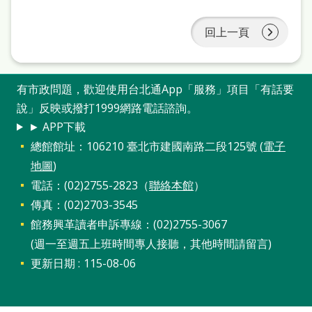
站
導
回上一頁
覽
閱
有市政問題，歡迎使用台北通App「服務」項目「有話要
讀
說」反映或撥打1999網路電話諮詢。
網
► APP下載
總館館址：106210 臺北市建國南路二段125號 (
電子
兒
地圖
)
童
電話：(02)2755-2823（
聯絡本館
）
版
傳真：(02)2703-3545
館務興革讀者申訴專線：(02)2755-3067
常
(週一至週五上班時間專人接聽，其他時間請留言)
見
更新日期
115-08-06
問
答